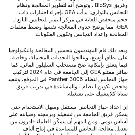
وفريق IBioSys. وتوضح أنه لتطوير المعالجة ونظام
التجانس بالتوازي، بدأت GEA بإجراء اختبارات ذات
حجم منخفض للغاية في مركز التميز للتجانس التابع لـ
GEA، مما يوضح جدوى المعالجة نفسها وضبط معلمات
المعالجة وإعداد التجانس وتكوين المكونات.
وبعد ذلك قام المهندسون بتحسين المعالجة والتكنولوجيا
على نطاق أوسع، وعالجوا التحديات المحتملة، وخاصة
فيما يتعلق بإمكانية ضخ مستحلب السليلوز المائي. كما
سافر ممثلو GEA إلى الجامعة في عام 2024 لتركيب
جهاز التجانس لنظام Panther 3006 في الموقع، وتنفيذ
وفحص تكوين النظام ، والمساعدة في تدريب فريق
ستانا كلاينشيك على تشغيله.
إن إعداد جهاز التجانس مستقل وسهل الاستخدام حتى
يتمكن فريق الجامعة من تشغيله وبرمجته وصيانته على
أساس يومي. ومن المهم أن يتمكّن العلماء قادرون من
تعديل معالجة التجانس للمساعدة في إنتاج ألياف