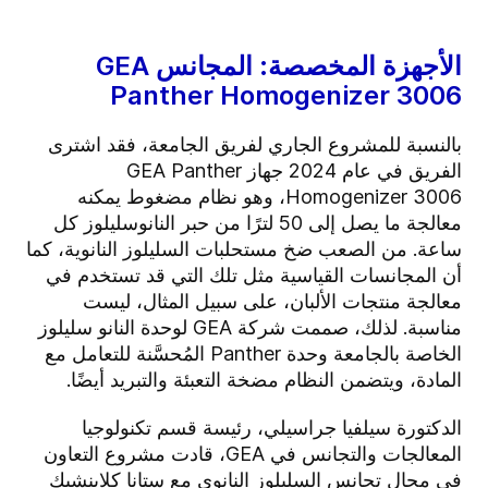
الأجهزة المخصصة: المجانس GEA
Panther Homogenizer 3006
بالنسبة للمشروع الجاري لفريق الجامعة، فقد اشترى
الفريق في عام 2024 جهاز GEA Panther
Homogenizer 3006، وهو نظام مضغوط يمكنه
معالجة ما يصل إلى 50 لترًا من حبر النانوسليلوز كل
ساعة. من الصعب ضخ مستحلبات السليلوز النانوية، كما
أن المجانسات القياسية مثل تلك التي قد تستخدم في
معالجة منتجات الألبان، على سبيل المثال، ليست
مناسبة. لذلك، صممت شركة GEA لوحدة النانو سليلوز
الخاصة بالجامعة وحدة Panther المُحسَّنة للتعامل مع
المادة، ويتضمن النظام مضخة التعبئة والتبريد أيضًا.
الدكتورة سيلفيا جراسيلي، رئيسة قسم تكنولوجيا
المعالجات والتجانس في GEA، قادت مشروع التعاون
في مجال تجانس السليلوز النانوي مع ستانا كلاينشيك