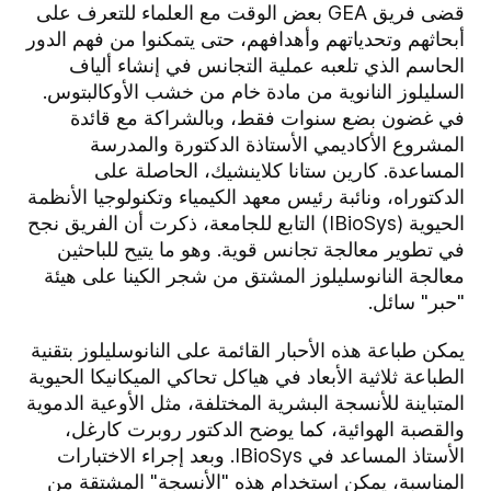
قضى فريق GEA بعض الوقت مع العلماء للتعرف على
أبحاثهم وتحدياتهم وأهدافهم، حتى يتمكنوا من فهم الدور
الحاسم الذي تلعبه عملية التجانس في إنشاء ألياف
السليلوز النانوية من مادة خام من خشب الأوكالبتوس.
في غضون بضع سنوات فقط، وبالشراكة مع قائدة
المشروع الأكاديمي الأستاذة الدكتورة والمدرسة
المساعدة. كارين ستانا كلاينشيك، الحاصلة على
الدكتوراه، ونائبة رئيس معهد الكيمياء وتكنولوجيا الأنظمة
الحيوية (IBioSys) التابع للجامعة، ذكرت أن الفريق نجح
في تطوير معالجة تجانس قوية. وهو ما يتيح للباحثين
معالجة النانوسليلوز المشتق من شجر الكينا على هيئة
"حبر" سائل.
يمكن طباعة هذه الأحبار القائمة على النانوسليلوز بتقنية
الطباعة ثلاثية الأبعاد في هياكل تحاكي الميكانيكا الحيوية
المتباينة للأنسجة البشرية المختلفة، مثل الأوعية الدموية
والقصبة الهوائية، كما يوضح الدكتور روبرت كارغل،
الأستاذ المساعد في IBioSys. وبعد إجراء الاختبارات
المناسبة، يمكن استخدام هذه "الأنسجة" المشتقة من