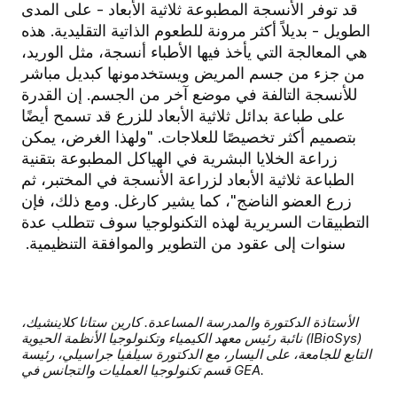
قد توفر الأنسجة المطبوعة ثلاثية الأبعاد - على المدى
الطويل - بديلاً أكثر مرونة للطعوم الذاتية التقليدية. هذه
هي المعالجة التي يأخذ فيها الأطباء أنسجة، مثل الوريد،
من جزء من جسم المريض ويستخدمونها كبديل مباشر
للأنسجة التالفة في موضع آخر من الجسم. إن القدرة
على طباعة بدائل ثلاثية الأبعاد للزرع قد تسمح أيضًا
بتصميم أكثر تخصيصًا للعلاجات. "ولهذا الغرض، يمكن
زراعة الخلايا البشرية في الهياكل المطبوعة بتقنية
الطباعة ثلاثية الأبعاد لزراعة الأنسجة في المختبر، ثم
زرع العضو الناضج"، كما يشير كارغل. ومع ذلك، فإن
التطبيقات السريرية لهذه التكنولوجيا سوف تتطلب عدة
سنوات إلى عقود من التطوير والموافقة التنظيمية.
الأستاذة الدكتورة والمدرسة المساعدة. كارين ستانا كلاينشيك،
نائبة رئيس معهد الكيمياء وتكنولوجيا الأنظمة الحيوية (IBioSys)
التابع للجامعة، على اليسار، مع الدكتورة سيلفيا جراسيلي، رئيسة
قسم تكنولوجيا العمليات والتجانس في GEA.