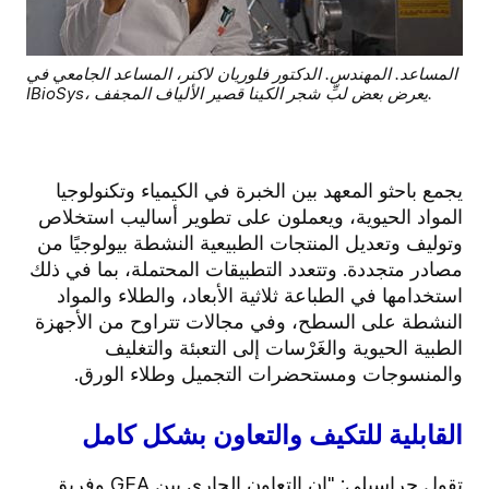
المساعد. المهندس. الدكتور فلوريان لاكنر، المساعد الجامعي في
IBioSys، يعرض بعض لبِّ شجر الكينا قصير الألياف المجفف.
يجمع باحثو المعهد بين الخبرة في الكيمياء وتكنولوجيا
المواد الحيوية، ويعملون على تطوير أساليب استخلاص
وتوليف وتعديل المنتجات الطبيعية النشطة بيولوجيًا من
مصادر متجددة. وتتعدد التطبيقات المحتملة، بما في ذلك
استخدامها في الطباعة ثلاثية الأبعاد، والطلاء والمواد
النشطة على السطح، وفي مجالات تتراوح من الأجهزة
الطبية الحيوية والغَرْسات إلى التعبئة والتغليف
والمنسوجات ومستحضرات التجميل وطلاء الورق.
القابلية للتكيف والتعاون بشكل كامل
تقول جراسيلي: "إن التعاون الجاري بين GEA وفريق