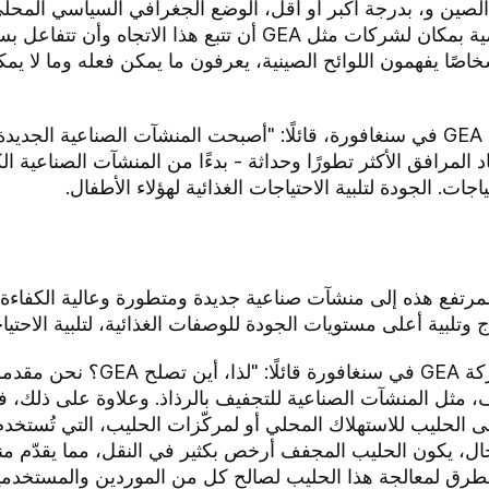
 الصين و، بدرجة أكبر أو أقل، الوضع الجغرافي السياسي المحلي
وزيادة الإنتاج. ومن الواضح أنه من الأهمية بمكان لشركات مثل GEA
أشخاصًا يفهمون اللوائح الصينية، يعرفون ما يمكن فعله وما لا ي
صرّح كلوز سيغغارد ، مدير وحدة أعمال GEA في سنغافورة، قائلًا: "أصبحت المنشآت 
 إيجاد المرافق الأكثر تطورًا وحداثة - بدءًا من المنشآت الصناعي
اجات. الجودة لتلبية الاحتياجات الغذائية لهؤلاء الأطفال.
لمرتفع هذه إلى منشآت صناعية جديدة ومتطورة وعالية الكفاءة
 وتلبية أعلى مستويات الجودة للوصفات الغذائية، لتلبية الاحتياج
صرّح إريك بريارس، المدير الإداري ل
مثل المنشآت الصناعية للتجفيف بالرذاذ. وعلاوة على ذلك، فإننا
الحليب للاستهلاك المحلي أو لمركّزات الحليب، التي تُستخدم 
ال، يكون الحليب المجفف أرخص بكثير في النقل، مما يقدّم منفع
طرق لمعالجة هذا الحليب لصالح كل من الموردين والمستخدمين 