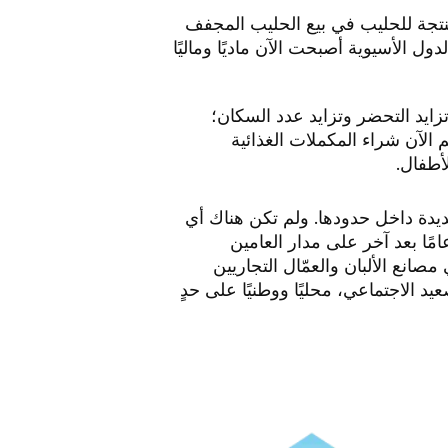
منتجة للحليب في بيع الحليب المجفف
 الأسيوية أصبحت الآن ماديًا وماليًا
ات المستمرة وتزايد التحضر وتزايد عدد السكان؛
 الآن شراء المكملات الغذائية
لأطفال.
جديدة داخل حدودها. ولم تكن هناك أي
بل 20 عامًا، ولكن شهد الإنتاج السنوي للحليب نموًا بنسبة 20% تقريبًا عامًا بعد آخر على مدار العامين
صانع الألبان والعمّال التجاريين
يد الاجتماعي، محليًا ووطنيًا على حدٍ