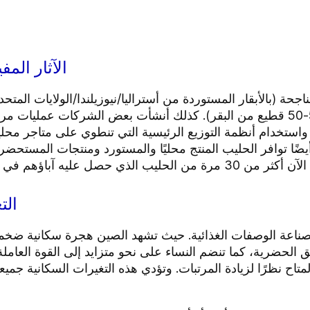
الآثار المف
الناجحة (بالأبقار المستوردة من أستراليا/نيوزيلندا/الولايات المت
الدولة أيضًا الزراعة الأسرية وتدعمها (5-50 قطيع من البقر). كذلك أنشأت بعض الش
، واستخدام أنظمة التوزيع الرئيسية التي تنطوي على متاجر مح
يضًا توافر الحليب المنتج محليًا والمستورد ومنتجات المستحضر
 حصل عليه آباؤهم في 1990.
الت
لصناعة الوصفات الغذائية. حيث تشهد الصين هجرة سكانية ضخمة 
 الحضرية، كما تنضم النساء على نحو متزايد إلى القوة العامل
اح نظرًا لزيادة المرتبات. وتؤدي هذه التغيرات السكانية جميع