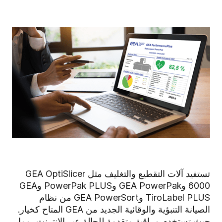
تستفيد آلات التقطيع والتغليف مثل GEA OptiSlicer
6000 وGEA PowerPak وPowerPak PLUS وGEA
TiroLabel PLUS وGEA PowerSort من نظام
الصيانة التنبؤية والوقائية الجديد من GEA المتاح كخيار.
حيث تستخدم مراقبة متقدمة للحالة عبر الإنترنت، مما