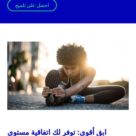
احصل على تلميح
ابق أقوى: توفر لك اتفاقية مستوى