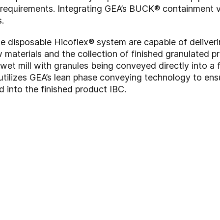
y requirements. Integrating GEA’s BUCK® containment v
.
disposable Hicoflex® system are capable of deliveri
aw materials and the collection of finished granulated 
et mill with granules being conveyed directly into a f
tilizes GEA’s lean phase conveying technology to ensu
d into the finished product IBC.