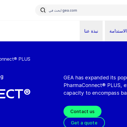
الاستدامة
نبذة عنا
onnect® PLUS
ng
GEA has expanded its pop
PharmaConnect® PLUS, exte
ect®
capacity to encompass bat
Contact us
Get a quote