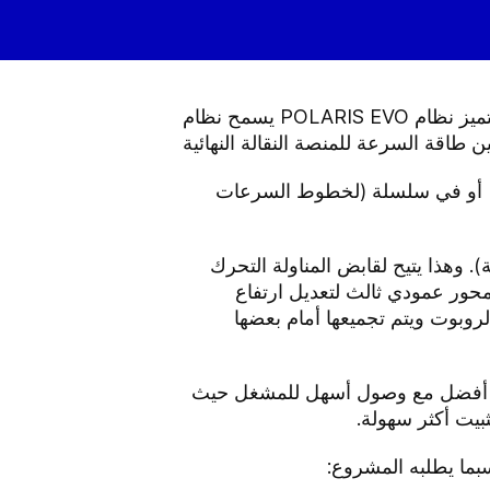
يسمح نظام POLARIS EVO بإعداد طبقة منتجات بأكملها مما يجنب الصدمات بفضل المناولة اللطيفة. يتميز نظام Polaris EVO بوضع تشغيل
توسطة) أو في سلسلة (لخطوط السرعات
اع آلية تجميعية متوافقة انتقائية). وهذا يتيح لقابض المناولة التحرك
محور عمودي ثالث لتعديل ارتفاع
لروبوت ويتم تجميعها أمام بعضها
أكبر، ورؤية أفضل مع وصول أسهل للمشغل حيث
ثبيت أكثر سهولة.
ما يطلبه المشروع: