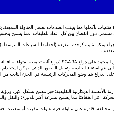
مستمر، دون انقطاع بين كل إعداد للطبقات، مما يسمح بتحسين طاقة السرعة للمنصة النقالة النهائية.
 متكون من أجزاء يمكن تثبيته كوحدة منفردة (لخطوط السرعات الم
عقدة).
يعمل روبوت المناولة الجديد في التكوين المعتمد على ذراع SCARA (ذر
يتم استثناء الجاذبية وتقليل القصور الذاتي. يمكن استخدام 
على الذراع يتم وضع المحركات الرئيسية في الجزء الثابت من ا
مزايا التالية مقارنة بالأنظمة الديكارتية التقليدية: حيز مدمج بشكل 
متحركة أكثر انخفاضًا مما يسمح بسرعة أكبر للدورة؛ والنقل والت
مختلفة، قادرة على مناولة حزم عبوات مفردة أو متعددة، حسب