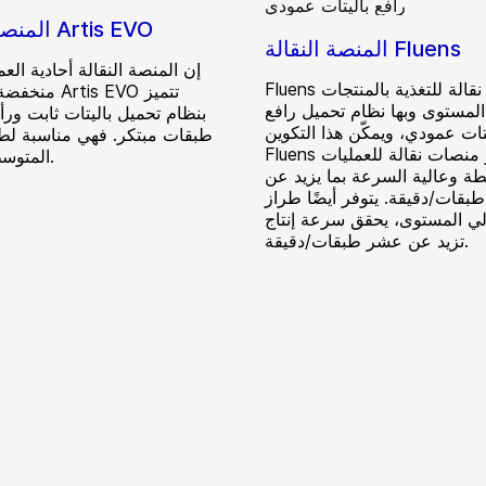
المنصة النقالة Artis EVO
المنصة النقالة Fluens
إن المنصة النقالة أحادية العم
Fluens هي منصة نقالة للتغذية بالمنتجات
منخفضة المستو
لمستوى وبها نظام تحميل رافع
بنظام تحميل باليتات ثابت ور
تات عمودي، ويمكّن هذا التكوين
طبقات مبتكر. فهي مناسبة لطاق
Fluens من توفير منصات نقالة للعمليات
المتوسطة/العالية.
ة وعالية السرعة بما يزيد عن
طبقات/دقيقة. يتوفر أيضًا طراز
لي المستوى، يحقق سرعة إنتاج
تزيد عن عشر طبقات/دقيقة.