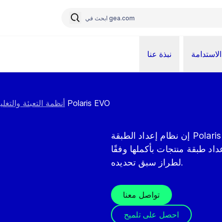
الاستدامة
نبذة عنا
نظام إعداد الطبقات Polaris EVO
أنظمة التعبئة والتغل
إن نظام إعداد الطبقة Polaris EVO مجهز برؤوس قابض حزم يقوم بتحريك و/أو
اد طبقة منتجات بأكملها وفقًا
ن
لطراز سبق تحديده.
تواصل معنا
احصل على تلميح