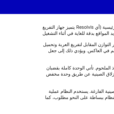
يتميز جهاز التفريغ Resolvis بقدرة تفريغ منتجات منخفضة المستوى، ونظام ثابت لتفريغ المنصات. ويتم التحكم في العمليات الرئيسية (أي
 التوازن المقابل لتفريغ العربة وتحميل
كم في العاكس. ويؤدي ذلك إلى جعل
 الملحوم. تأتي الوحدة كاملة بقضبان
انزلاق الصينية عن طريق وحدة مخفض
/ الصينية الفارغة. يستخدم النظام عملية
النظام ببساطة على النحو مطلوب، كما