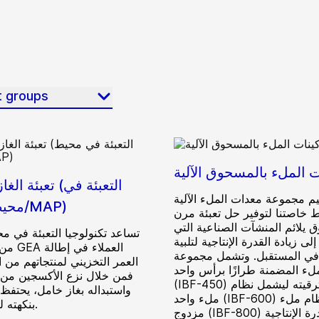
t groups
ت الملء بالمسحوق الآلية
تعبئة الغاز الخام
م مجموعة معدات الملء الآلية
محيط معدل/MAP)
 خاصتنا لتوفير حل تعبئة مرن
 يلائم المنشآت الصناعية التي
تساعد تكنولوجيا التعبئة في 
لى زيادة القدرة الإنتاجية لتلبية
في المستقبل. وتشمل مجموعة
العمر التخزيني لمنتجاتهم من 
ملء المضمنة طرازًا برأس واحد
فمن خلال نزع الأكسجين من
(IBF-450) يمكن ترقيته ليشمل نظام
واستبداله بغاز خامل، يحتف
ملء واحد (IBF-600) أو نظام ملء
بنكهته لمدة أطول.
مزدوج (IBF-800) لزيادة القدرة الإنتاجية