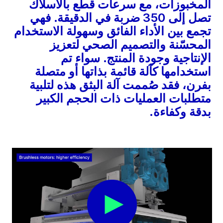
المخبوزات، مع سرعات قطع بالأسلاك
تصل إلى 350 ضربة في الدقيقة. فهي
تجمع بين الأداء الفائق وسهولة الاستخدام
المحسّنة والتصميم الصحي لتعزيز
الإنتاجية وجودة المنتج. سواء تم
استخدامها كآلة قائمة بذاتها أو متصلة
بفرن، فقد صُممت آلة البثق هذه لتلبية
متطلبات العمليات ذات الحجم الكبير
بدقة وكفاءة.