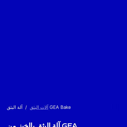
آلة البثق GEA Bake
آلات البثق
/
آلة البثق بالخبز من GEA