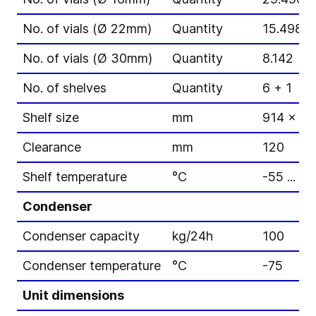
No. of vials (Ø 22mm)
Quantity
15.498
No. of vials (Ø 30mm)
Quantity
8.142
No. of shelves
Quantity
6 + 1
Shelf size
mm
914 x 12
Clearance
mm
120
Shelf temperature
°C
-55 ... +
Condenser
Condenser capacity
kg/24h
100
Condenser temperature
°C
-75
Unit dimensions