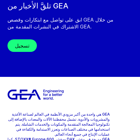
تلقَّ الأخبار من GEA
ابق على تواصل مع ابتكارات وقصص GEA من خلال
الاشتراك في النشرات المقدمة من GEA.
تسجيل
GEA هي واحدة من أكبر مزودي الأنظمة في العالم لصناعة الأغذية
والمشروبات والأدوية. تشمل محفظتنا الآلات والمعدات بالإضافة إلى
تكنولوجيا المعالجة المتقدمة والمكونات والخدمات الشاملة. يتم
استخدامها في مختلف الصناعات وتعزز الاستدامة والكفاءة في
عمليات الإنتاج في جميع أنحاء العالم.
GEA مدرجة في مؤشر DAX ومؤشر STOXX® Europe 600، كما