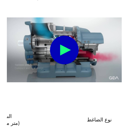
السعة
نوع الضاغط
(متر مكع