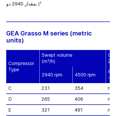
¹) بمقدار 2940 دورة في الدقيقة مع فرط الإحماء 5 K والتبريد إلى ما دون درجة التكاثف 0 K، وقيم درجة الحرارة المذكورة:
GEA Grasso M series (metric
units)
Swept volume
Coo
(m³/h)
28 
Compressor
Type
R71
2940 rpm
4500 rpm
-35
C
231
354
n/a
D
265
406
n/a
E
321
491
n/a