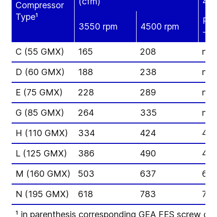
(cfm)
406
Compressor
Type¹
R71
3550 rpm
4500 rpm
-30
C (55 GMX)
165
208
n/a
D (60 GMX)
188
238
n/a
E (75 GMX)
228
289
n/a
G (85 GMX)
264
335
n/a
H (110 GMX)
334
424
40
L (125 GMX)
386
490
46
M (160 GMX)
503
637
61
N (195 GMX)
618
783
75
¹
in parenthesis corresponding GEA FES screw c