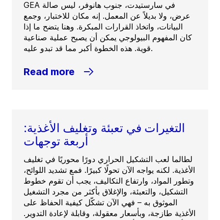
GEA في سارستيدت، جنوب هانوفر، ليس صالة
عرض، ولا بديلاً عن المعمل. إنه مكان للاختبار، وجمع
البيانات، واتخاذ القرارات المبكرة. وهنا يتضح ما إذا
كان المفهوم البيولوجي يمكن أن يصبح عملية صناعية
قوية. هذه الخطوة أكبر مما قد تبدو عليه.
Read more
التغيرات في تعبئة وتغليف الأغذية:
أربعة توجهات
لطالما لعب التشكيل الحراري دورًا محوريًا في تغليف
الأغذية. لكنه يواجه الآن تحولًا كبيرًا. فمع تشديد اللوائح،
وتطور المواد، وارتفاع التكاليف، يجب أن تقوم خطوط
التشكيل، والتعبئة، والإغلاق بأكثر من مجرد التشغيل
الموثوق به – فهي الآن تشكّل كيفية الحفاظ على
الأغذية طازجة، وبأسعار معقولة، وقابلة لإعادة التدوير.