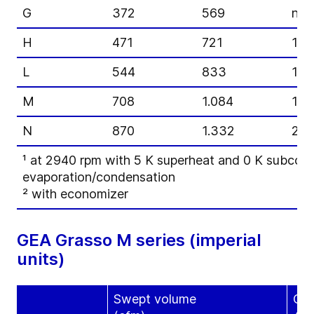
G
372
569
n/a
H
471
721
11
L
544
833
13
M
708
1.084
17
N
870
1.332
21
¹ at 2940 rpm with 5 K superheat and 0 K subcool
evaporation/condensation
² with economizer
GEA Grasso M series (imperial
units)
Swept volume
Coo