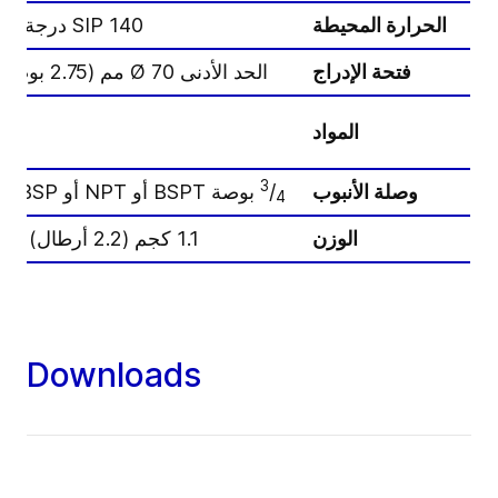
الحرارة المحيطة
SIP 140 درجة مئوية كحد أقصى (284 فهرنهايت)، 30 دقيقة
فتحة الإدراج
الحد الأدنى Ø 70 مم (2.75 بوصات)
المواد
3
وصلة الأنبوب
/
بوصة BSPT أو NPT أو BSP أنثى
4
الوزن
1.1 كجم (2.2 أرطال) تقريبًا
Downloads