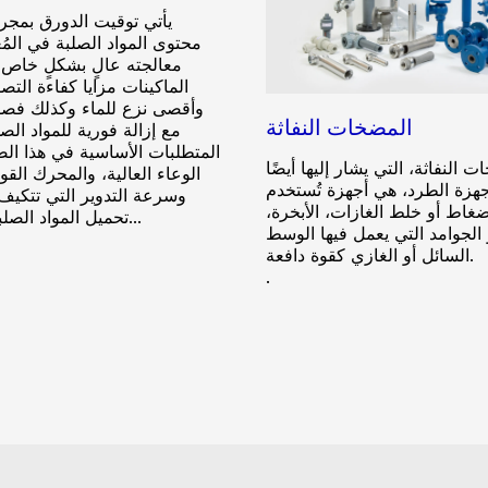
يأتي توقيت الدورق بمجر
محتوى المواد الصلبة في المُع
معالجته عالٍ بشكلٍ خاص.
الماكينات مزايا كفاءة التصف
وأقصى نزع للماء وكذلك فصل
المضخات النفاثة
مع إزالة فورية للمواد الص
المتطلبات الأساسية في هذا ال
 النفاثة، التي يشار إليها أيضًا
الوعاء العالية، والمحرك القو
هزة الطرد، هي أجهزة تُستخدم
وسرعة التدوير التي تتكيف ت
ضغاط أو خلط الغازات، الأبخرة،
تحميل المواد الصلبة في الت...
 الجوامد التي يعمل فيها الوسط
السائل أو الغازي كقوة دافعة.
.