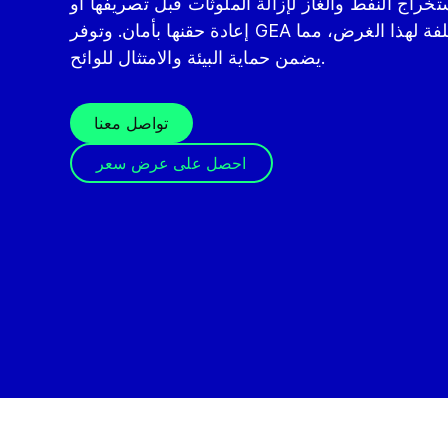
خراج النفط والغاز لإزالة الملوثات قبل تصريفها أو
إعادة حقنها بأمان. وتوفر GEA أنظمة معالجة فعالة ومنخفضة التكلفة لهذا الغرض، مما
يضمن حماية البيئة والامتثال للوائح.
تواصل معنا
احصل على عرض سعر