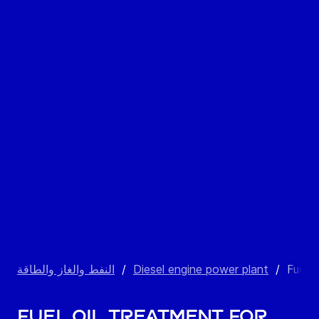
Fuel o
/
Diesel engine power plant
/
النفط والغاز والطاقة
Fuel oil treatment for