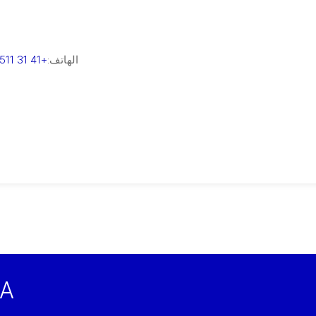
الهاتف:
+41 31 511 47 47
سجِّل لت