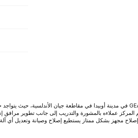
ا
العا
تعتبر
حديثة لز
لعملي
س
أيضًا م
من المعالجة
خلال إزالة
المعالج
الاهتز
وحتى خ
يقع مركز التميز لزيت الزيتون التابع لـ GEA في مدينة أوبيدا في مقاطعة جيان الأندل
 المركز عملاءه بالمشورة والتدريب إلى جانب تطوير مرافق إنت
كز إصلاح مجهز بشكل ممتاز يستطيع إصلاح وصيانة وتعديل أي آل