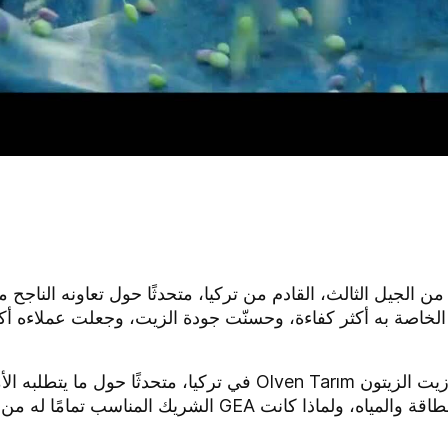
خاصة به أكثر كفاءة، وحسنّت جودة الزيت، وجعلت عملاءه أكث
شاهِد جيم توران، المدير العام لمطحنة زيت الزيتون Olven Tarım في تر
بطريقة مستدامة مع استهلاك محدود للطاقة والمياه، ولماذا كا