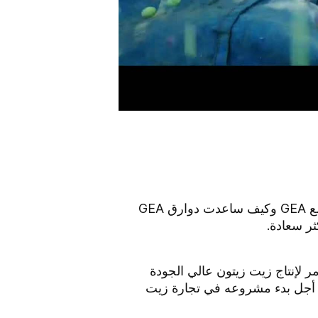
شاهِد حسين كوسي، منتج زيت الزيتون من الجيل الثالث، القادم من تركيا، متحدثًا حول تعاونه الناجح مع GEA وكيف ساعدت دوارق GEA
ر سعادة.
كيا، متحدثًا حول ما يتطلبه الأمر لإنتاج زيت زيتون عالي الجودة
نت GEA الشريك المناسب تمامًا له من أجل بدء مشروعه في تجارة زيت