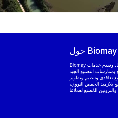
حول Biomay
Biomay هي شركة خاصة يقع مقرها في فيينا، النمسا، وتقدم خدمات
سات التصنيع الجيد (GMP) منذ عام 2009. تعمل Biomay
شركة تصنيع تعاقدي وتنظيم وتطوير (CDMO).
 بلازميد الحمض النووي،