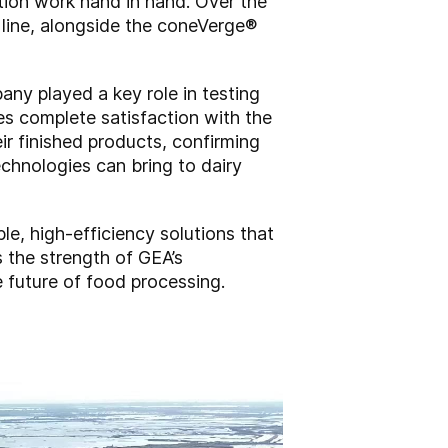
ition work hand in hand. Over the
 line, alongside the coneVerge
®
ny played a key role in testing
es complete satisfaction with the
ir finished products, confirming
chnologies can bring to dairy
e, high-efficiency solutions that
 the strength of GEA’s
 future of food processing.