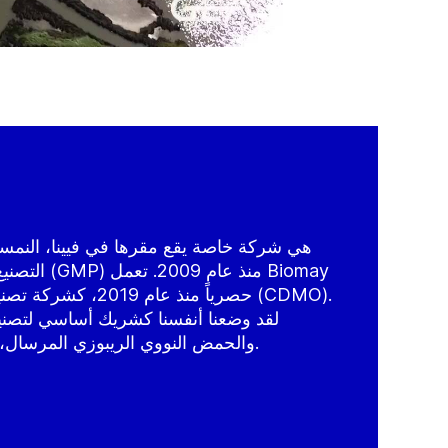
التصنيع بممار
حصرياً منذ عام 2019، ك
لقد وضعنا أنفسنا كشريك أساسي لتصنيع
والحمض النووي الريبوزي المرسال، والبروتين المُصنَع لعملائنا.