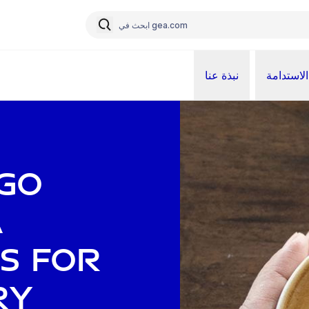
الاستدامة
نبذة عنا
igo
A
s for
ry