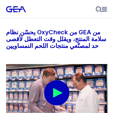
يحسّن نظام OxyCheck من GEA من
سلامة المنتج، ويقلل وقت التعطل لأقصى
حد لمصنّعي منتجات اللحم النمساويين