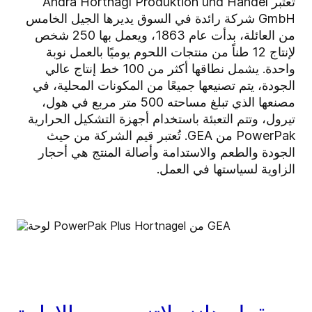
تُعتبر Andrä Hörtnagl Produktion und Handel
GmbH شركة رائدة في السوق يديرها الجيل الخامس
من العائلة، بدأت عام 1863، ويعمل بها 250 شخص
لإنتاج 12 طناً من منتجات اللحوم يوميًا بالعمل نوبة
واحدة. يشمل نطاقها أكثر من 100 خط إنتاج عالي
الجودة، يتم تصنيعها جميعًا من المكونات المحلية، في
مصنعها الذي تبلغ مساحته 500 متر مربع في هول،
تيرول، وتتم التعبئة باستخدام أجهزة التشكيل الحرارية
PowerPak من GEA. تُعتبر قيم الشركة من حيث
الجودة والطعم والاستدامة وأصالة المنتج هي أحجار
الزاوية لسياستها في العمل.