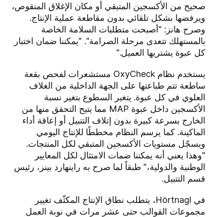
صحيح من الأكسجين المتبقي أو مكان الإغلاق المنقوص،
ويرفضها بشكل تلقائي بدون مقاطعة عملية الإنتاج.
وصرح هانز: "أصبحت متطلبات السلامة الخاصة
بالمستهلك تتعدى مرحلة الصرامة". "يمكننا ضمان اختبار
كل عبوة يشتريها العميل."
يستخدم نظام OxyCheck مستشعرات لفحص بقعة
ساطعة تتم طباعتها على الجهة الداخلية من الغلاف
العلوي في كل عبوة. يتغير السطوع بتغير نسبة
الأكسجين داخل عبوة MAP مما يتيح التحقق منها من
الخارج بسرعة كبيرة بدون إتلاف التتبيل أو إعاقة أداء
الماكينة. كما يرسم النظام مخططًا للإنتاج اليومي
ويسجّل مستويات الأكسجين المتبقي لكل المنتجات.
"وهذا يعني أنه يمكننا ضمات الامتثال لكل المعايير
الوطنية والدولية،" طبقاً لما صرح به راينهارد بينز، رئيس
قسم التتبيل.
في Hörtnagl، يتطلب نطاق الإنتاج المكثّف تغيير
مجموعات القوالب حتى عشر مرات في نوبة العمل