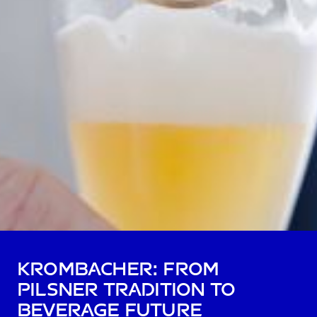
Krombacher: from
pilsner tradition to
beverage future