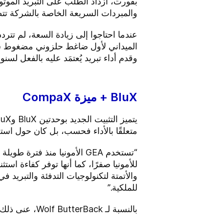
بفورت، ازداد الطلب على التبريد الموث
والمبردات السريعة الخاصة بالشركة تتطل
وقدم أداء تبريد يُعتمَد عليه بالفعل لسن
BluX + ميزة CompaX
متعلقًا بالأداء فحسب، بل كان حول است
“تستخدم GEA الأمونيا منذ ف
للأمونيا صفرًا، كما أنها توفر كفاءة اس
للملكية.”
بالنسبة لـ Wolf ButterBack، عنى ذلك الأداء العالي اليوم، دون التأثير عن الغد.