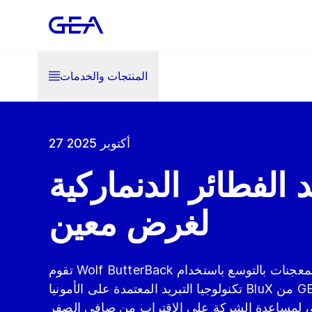
المنتجات والخدمات
27 أكتوبر 2025
د الفطائر الدنماركية
لغرض معين
تقوم Wolf ButterBack الألمانية المتخصصة في المعجنات بالتوسع باستخدام
تكنولوجيا التبريد المعتمدة على الأمونيا BluX من GEA، والتي توفر تبريدًا مرنًا