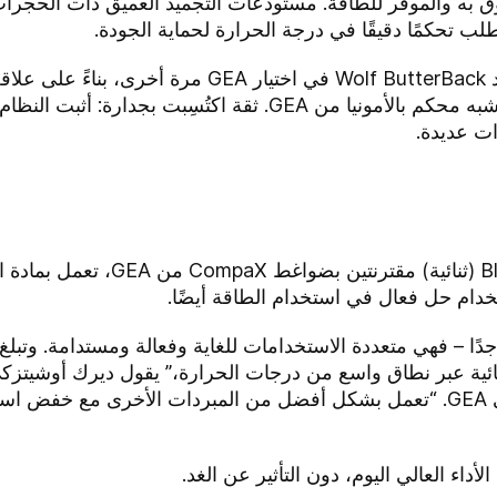
وق به والموفر للطاقة. مستودعات التجميد العميق ذات الحجرا
ب تحكمًا دقيقًا في درجة الحرارة لحماية الجودة.
عندما احتاجوا إلى زيادة السعة، لم تتردد Wolf ButterBack
الميداني لأول ضاغط حلزوني مضغوط شبه محكم بالأمونيا من GEA. ث
وات عديدة.
يتميز التثبيت الجديد بوحدتين BluX وX
خدام حل فعال في استخدام الطاقة أيضًا.
ترة طويلة جدًا – فهي متعددة الاستخدامات للغاية وفعالة ومستدامة. وت
تثنائية عبر نطاق واسع من درجات الحرارة،” يقول ديرك أوشيتزكي،
والأتمتة لتكنولوجيات التدفئة والتبريد في GEA. “تعمل بشكل أفضل من المبردات الأخ