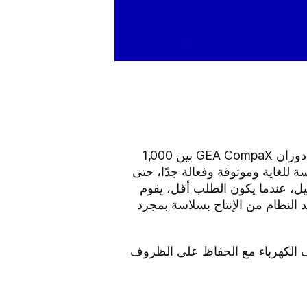
من بين الميزات البارزة بالنسبة لـ Wolf ButterBack هي التحكم المذهل في السرعة. “تتراوح سرعة دوران GEA CompaX بين 1,000
لسة للغاية وموثوقة وفعالة جدًا، حتى
” كما يقول رون هوفمان، مدير منتجات ضواغط الحلزونية في GEA “في الليل، عندما يكون الطلب أقل، يقوم
، يزيد النظام من الإنتاج بسلاسة بمجرد
ف الكهرباء مع الحفاظ على الظروف