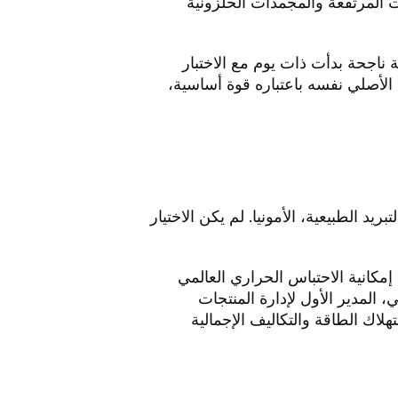
ت المرتفعة والمجمدات الحلزونية
 في اختيار GEA مرة أخرى، بناءً على علاقة ناجحة بدأت ذات يوم مع الاختبار
قة اكتُسِبت بجدارة: أثبت النظام الأصلي نفسه باعتباره قوة أساسية،
Blu (ثنائية) مقترنتين بضواغط CompaX من GEA، تعمل بمادة التبريد الطبيعية، الأمونيا. لم يكن الاختيار
بلغ إمكانية الاحتباس الحراري العالمي
 المدير الأول لإدارة المنتجات
رى مع خفض استهلاك الطاقة والتكاليف الإجمالية