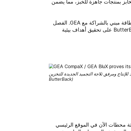
 المخابز بمنتجات جاهزة للخبز، مما يضمن
لكن خلف هذه الطبقات التي تذوب في فمك يكمن سر رائع: نظام تبريد متطور وكفء في استخدام الطاقة مبني بالشراكة مع GEA. الفصل
الأخير في هذا التعاون، تركيب ثلاث وحدات BluX مدعومة بتكنولوجيا CompaX من GEA، يساعد ButterBack على تحقيق أهداف بيئية
مربع في المحطة 3 يضم تكنولوجيا التبريد للإنتاج ومرفق ثلاجة التجميد الجديدة للتخزين. (الصورة: Wolf
ButterBack)
ب. مع تشغيل ثلاثة محطات الآن في الموقع الرئيسي