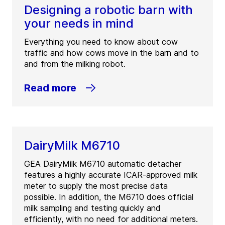
Designing a robotic barn with
الهاتف:
+1 289 288 5500
your needs in mind
الفاكس:
+1 289 288 5501
Everything you need to know about cow
Contact
traffic and how cows move in the barn and to
and from the milking robot.
GEA Canada Richmond
Read more
(
GEA Refrigeration Canada Inc.
)
150-2551 Viking Way
BC V6V 1N4
Richmond
Canada
DairyMilk M6710
الهاتف:
+1 604 278 4118
الفاكس:
+1 604 278 4847
GEA DairyMilk M6710 automatic detacher
features a highly accurate ICAR-approved milk
Contact
meter to supply the most precise data
possible. In addition, the M6710 does official
milk sampling and testing quickly and
efficiently, with no need for additional meters.