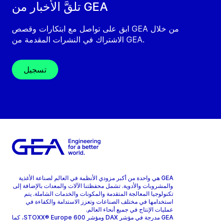
تلقَّ الأخبار من GEA
ابق على تواصل مع ابتكارات وقصص GEA من خلال
الاشتراك في النشرات المقدمة من GEA.
تسجيل
GEA هي واحدة من أكبر مزودي الأنظمة في العالم لصناعة الأغذية
والمشروبات والأدوية. تشمل محفظتنا الآلات والمعدات بالإضافة إلى
تكنولوجيا المعالجة المتقدمة والمكونات والخدمات الشاملة. يتم
استخدامها في مختلف الصناعات وتعزز الاستدامة والكفاءة في
عمليات الإنتاج في جميع أنحاء العالم.
GEA مدرجة في مؤشر DAX ومؤشر STOXX® Europe 600، كما