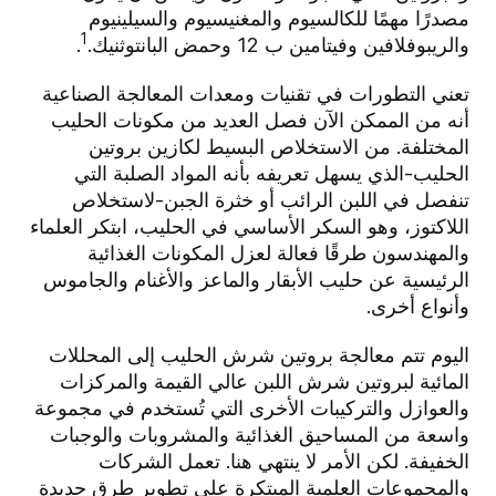
مصدرًا مهمًا للكالسيوم والمغنيسيوم والسيلينيوم
1
والريبوفلافين وفيتامين ب 12 وحمض البانتوثنيك.
.
تعني التطورات في تقنيات ومعدات المعالجة الصناعية
أنه من الممكن الآن فصل العديد من مكونات الحليب
المختلفة. من الاستخلاص البسيط لكازين بروتين
الحليب
-
الذي يسهل تعريفه بأنه المواد الصلبة التي
تنفصل في اللبن الرائب أو خثرة الجبن
-
لاستخلاص
اللاكتوز، وهو السكر الأساسي في الحليب، ابتكر العلماء
والمهندسون طرقًا فعالة لعزل المكونات الغذائية
الرئيسية عن حليب الأبقار والماعز والأغنام والجاموس
وأنواع أخرى.
اليوم تتم معالجة بروتين شرش الحليب إلى المحللات
المائية لبروتين شرش اللبن عالي القيمة
والمركزات
والعوازل والتركيبات الأخرى التي تُستخدم في مجموعة
واسعة من المساحيق الغذائية والمشروبات والوجبات
الخفيفة. لكن الأمر لا ينتهي هنا. تعمل الشركات
والمجموعات العلمية المبتكرة على تطوير طرق جديدة