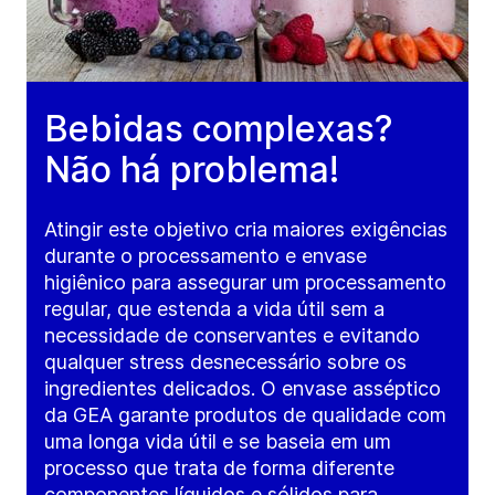
Bebidas complexas?
Não há problema!
Atingir este objetivo cria maiores exigências
durante o processamento e envase
higiênico para assegurar um processamento
regular, que estenda a vida útil sem a
necessidade de conservantes e evitando
qualquer stress desnecessário sobre os
ingredientes delicados. O envase asséptico
da GEA garante produtos de qualidade com
uma longa vida útil e se baseia em um
processo que trata de forma diferente
componentes líquidos e sólidos para