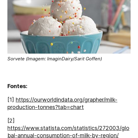
Sorvete (Imagem: ImaginDairy/Sarit Goffen)
Fontes:
[1]
https://ourworldindata.org/grapher/milk-
production-tonnes?tab=chart
[2]
https://www.statista.com/statistics/272003/glo
bal-annual-consumption-of-milk-by-region/