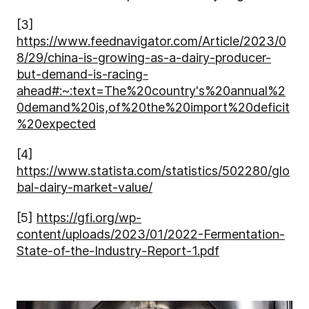
[3]
https://www.feednavigator.com/Article/2023/0
8/29/china-is-growing-as-a-dairy-producer-
but-demand-is-racing-
ahead#:~:text=The%20country's%20annual%2
0demand%20is,of%20the%20import%20deficit
%20expected
[4]
https://www.statista.com/statistics/502280/glo
bal-dairy-market-value/
[5]
https://gfi.org/wp-
content/uploads/2023/01/2022-Fermentation-
State-of-the-Industry-Report-1.pdf