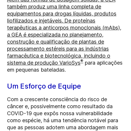
também produz uma linha completa de
equipamentos para drogas líquidas, produtos
liofilizados e injetáveis. De proteínas
terapêuticas a anticorpos monoclonais (mAbs),
a GEA é especializada no planejamento,
construção e qualificação de plantas de
processamento estéreis para as indústrias
farmacêutica e biotecnológica, incluindo o
®
sistema de produção
VarioSys
para aplicações
em pequenas bateladas.
Um Esforço de Equipe
Com a crescente consciência do risco de
câncer e, possivelmente como resultado da
COVID-19 que expôs nossa vulnerabilidade
como espécie, há uma tendência notável para
que as pessoas adotem uma abordagem mais