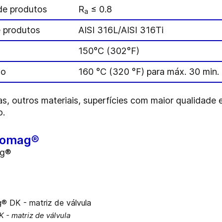
 de produtos
R
≤ 0.8
a
e produtos
AISI 316L/AISI 316Ti
150°C (302°F)
ão
160 °C (320 °F) para máx. 30 min.
s, outros materiais, superfícies com maior qualidade 
o.
ptomag®
ag®
 - matriz de válvula