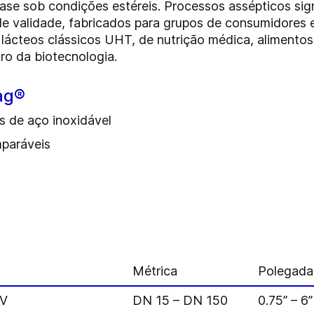
ase sob condições estéreis. Processos assépticos sig
de validade, fabricados para grupos de consumidores
s lácteos clássicos UHT, de nutrição médica, alimento
ro da biotecnologia.
ag®
s de aço inoxidável
mparáveis
Métrica
Polegad
AV
DN 15 – DN 150
0.75” – 6”