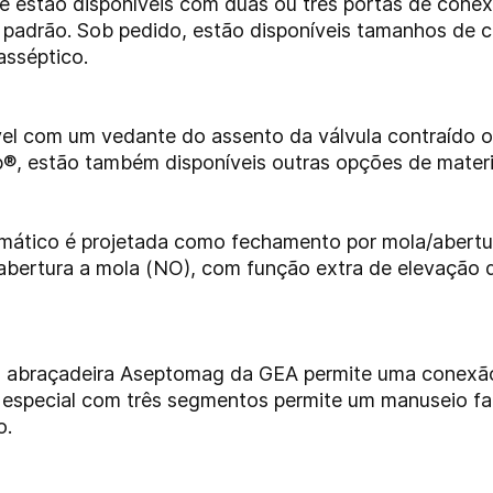
te estão disponíveis com duas ou três portas de conex
padrão. Sob pedido, estão disponíveis tamanhos de 
sséptico.
el com um vedante do assento da válvula contraído o
®, estão também disponíveis outras opções de mate
mático é projetada como fechamento por mola/abertur
/abertura a mola (NO), com função extra de elevação
 a abraçadeira Aseptomag da GEA permite uma conexão
n especial com três segmentos permite um manuseio f
o.