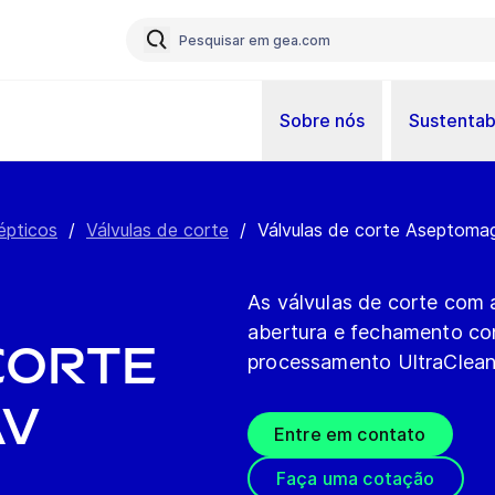
Sobre nós
Sustentab
épticos
/
Válvulas de corte
/
Válvulas de corte Aseptoma
As válvulas de corte com
abertura e fechamento co
corte
processamento UltraClean
AV
Entre em contato
Faça uma cotação