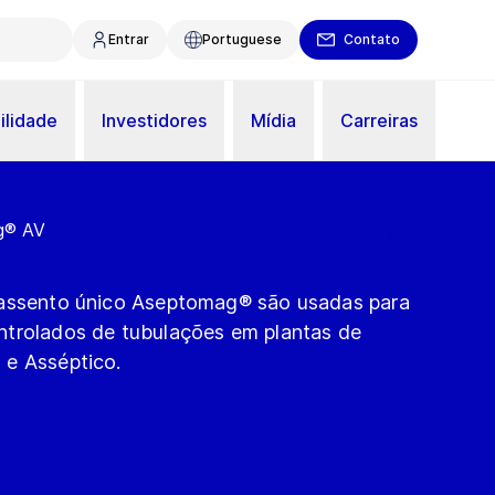
Entrar
Portuguese
Contato
ilidade
Investidores
Mídia
Carreiras
g® AV
 assento único Aseptomag® são usadas para
ntrolados de tubulações em plantas de
 e Asséptico.