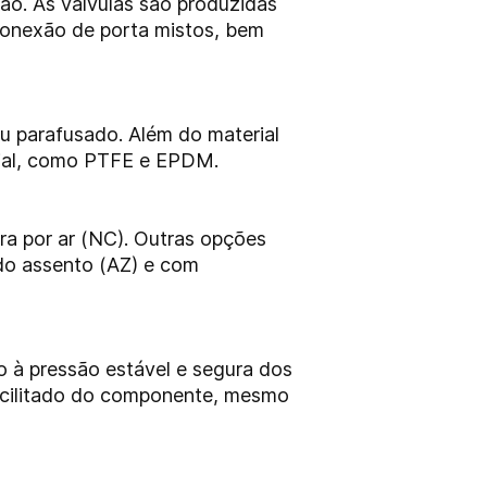
ão. As válvulas são produzidas
conexão de porta mistos, bem
u parafusado. Além do material
rial, como PTFE e EPDM.
a por ar (NC). Outras opções
 do assento (AZ) e com
 à pressão estável e segura dos
acilitado do componente, mesmo