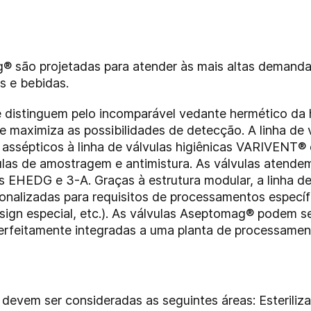
g® são projetadas para atender às mais altas demand
os e bebidas.
e distinguem pelo incomparável vedante hermético da 
e maximiza as possibilidades de detecção. A linha de
assépticos à linha de válvulas higiênicas VARIVENT® 
vulas de amostragem e antimistura. As válvulas atende
es EHEDG e 3-A. Graças à estrutura modular, a linha
sonalizadas para requisitos de processamentos especí
design especial, etc.). As válvulas Aseptomag® podem 
perfeitamente integradas a uma planta de processame
devem ser consideradas as seguintes áreas: Esteriliz