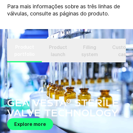
Para mais informações sobre as três linhas de
válvulas, consulte as páginas do produto.
Product
Product
Filling
Custome
portfolio
launch
system
case
GEA VESTA® Sterile
valve technology
Explore more