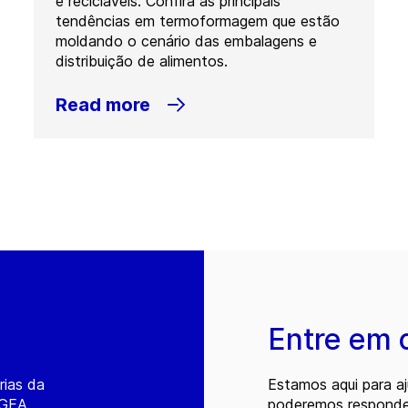
e recicláveis. Confira as principais
tendências em termoformagem que estão
moldando o cenário das embalagens e
distribuição de alimentos.
Read more
Entre em 
rias da
Estamos aqui para a
 GEA.
poderemos responder