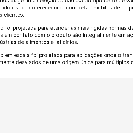
inos exige uma seleção cuidadosa do tipo certo de vál
odutos para oferecer uma completa flexibilidade no pr
 clientes.
io foi projetada para atender as mais rígidas normas d
rtes em contato com o produto são integralmente em a
trias de alimentos e laticínios.
io em escala foi projetada para aplicações onde o tran
amente desviados de uma origem única para múltiplos d