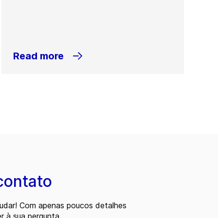
Read more
contato
judar! Com apenas poucos detalhes
 à sua pergunta.