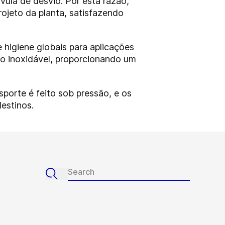
vula de desvio. Por esta razão,
ojeto da planta, satisfazendo
e higiene globais para aplicações
ço inoxidável, proporcionando um
sporte é feito sob pressão, e os
estinos.