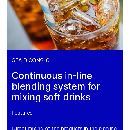
GEA DICON®-C
Continuous in-line
blending system for
mixing soft drinks
Features
Direct mixing of the products in the pipeline,