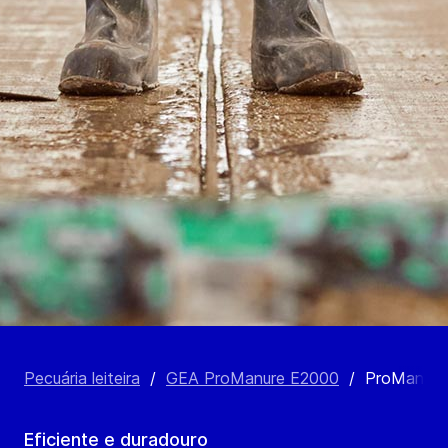
Pecuária leiteira
/
GEA ProManure E2000
/
ProManure
Eficiente e duradouro