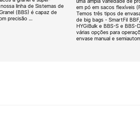
uma ampla variedade de pr
 nossa linha de Sistemas de
em pó em sacos flexíveis (
Granel (BBS) é capaz de
Temos três tipos de envas
m precisão ...
de big bags - SmartFil BBF
HYGiBulk e BBS-S e BBS-D
várias opções para operaç
envase manual e semiautom