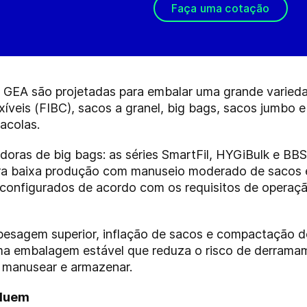
Faça uma cotação
a GEA são projetadas para embalar uma grande varied
xíveis (FIBC), sacos a granel, big bags, sacos jumbo e
sacolas.
doras de big bags: as séries SmartFil, HYGiBulk e BB
ra baixa produção com manuseio moderado de sacos 
configurados de acordo com os requisitos de operação
pesagem superior, inflação de sacos e compactação d
ma embalagem estável que reduza o risco de derrama
 manusear e armazenar.
cluem