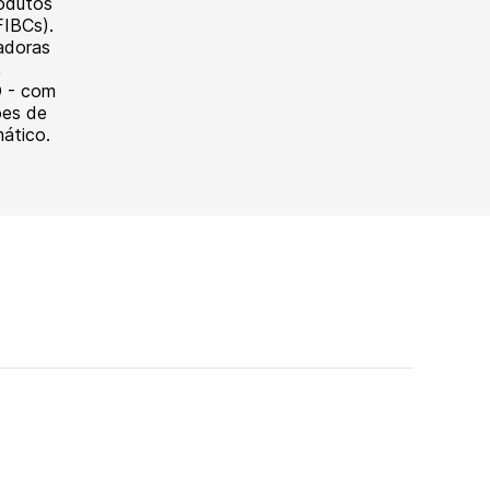
odutos
FIBCs).
adoras
,
 - com
ões de
ático.