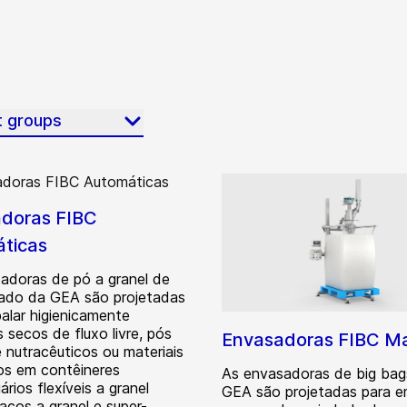
t groups
doras FIBC
ticas
adoras de pó a granel de
dado da GEA são projetadas
alar higienicamente
 secos de fluxo livre, pós
Envasadoras FIBC M
e nutracêuticos ou materiais
os em contêineres
As envasadoras de big bag
ários flexíveis a granel
GEA são projetadas para 
acos a granel e super-