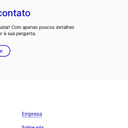
contato
judar! Com apenas poucos detalhes
 à sua pergunta.
to
Empresa
Sobre nós