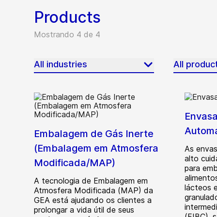
Products
Mostrando 4 de 4
All industries
All produc
Envasa
Automá
Embalagem de Gás Inerte
(Embalagem em Atmosfera
As envas
alto cui
Modificada/MAP)
para emb
alimentos
A tecnologia de Embalagem em
lácteos 
Atmosfera Modificada (MAP) da
granulad
GEA está ajudando os clientes a
intermedi
prolongar a vida útil de seus
(FIBC), s