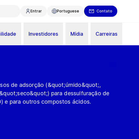
Entrar
Portuguese
Contato
ilidade
Investidores
Mídia
Carreiras
ssos de adsorção (&quot;úmido&quot;,
&quot;seco&quot;) para dessulfuração de
 e para outros compostos ácidos.