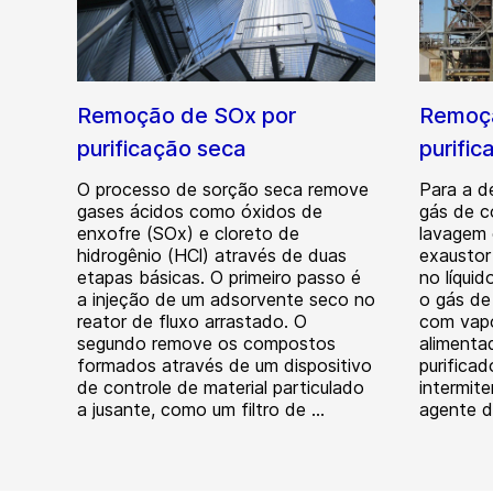
Remoção de SOx por
Remoçã
purificação seca
purifi
O processo de sorção seca remove
Para a d
gases ácidos como óxidos de
gás de c
enxofre (SOx) e cloreto de
lavagem 
hidrogênio (HCl) através de duas
exaustor
etapas básicas. O primeiro passo é
no líqui
a injeção de um adsorvente seco no
o gás de
reator de fluxo arrastado. O
com vapo
segundo remove os compostos
alimenta
formados através de um dispositivo
purifica
de controle de material particulado
intermit
a jusante, como um filtro de ...
agente d