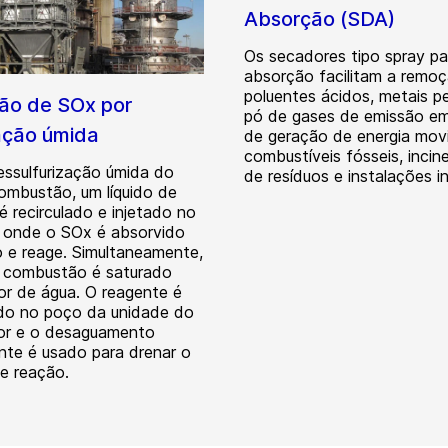
Absorção (SDA)
Os secadores tipo spray pa
absorção facilitam a remo
poluentes ácidos, metais p
o de SOx por
pó de gases de emissão em
cação úmida
de geração de energia mov
combustíveis fósseis, incin
essulfurização úmida do
de resíduos e instalações in
ombustão, um líquido de
é recirculado e injetado no
 onde o SOx é absorvido
do e reage. Simultaneamente,
 combustão é saturado
r de água. O reagente é
do no poço da unidade do
dor e o desaguamento
ente é usado para drenar o
e reação.