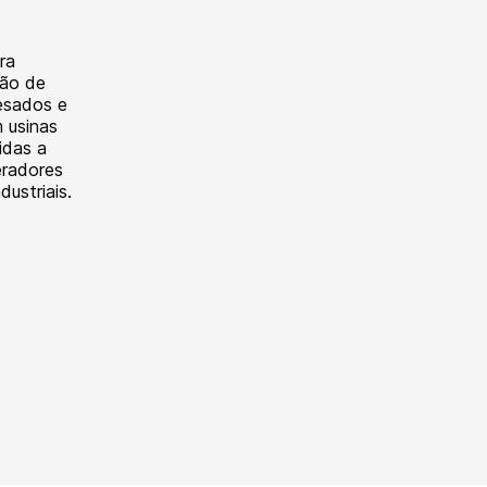
ra
ção de
esados e
 usinas
idas a
eradores
dustriais.