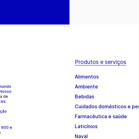
Produtos e serviços
Alimentos
Ambiente
 mundo
 Nosso
Bebidas
ia de
tes.
Cuidados domésticos e pe
ução
Farmacêutica e saúde
Laticínios
e 600 e
s
Naval