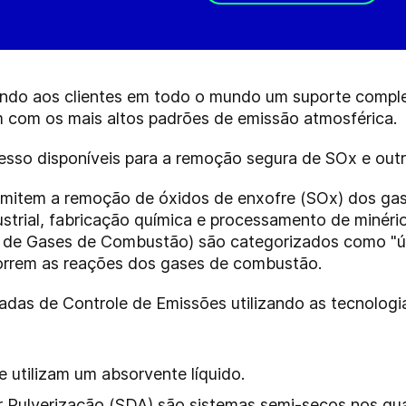
cendo aos clientes em todo o mundo um suporte compl
 com os mais altos padrões de emissão atmosférica.
esso disponíveis para a remoção segura de SOx e out
ermitem a remoção de óxidos de enxofre (SOx) dos g
ustrial, fabricação química e processamento de minér
o de Gases de Combustão) são categorizados como "ú
orrem as reações dos gases de combustão.
das de Controle de Emissões utilizando as tecnologi
 utilizam um absorvente líquido.
Pulverização (SDA) são sistemas semi-secos nos quai