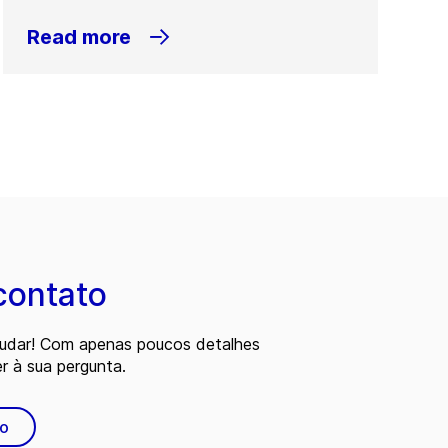
Read more
contato
judar! Com apenas poucos detalhes
 à sua pergunta.
to