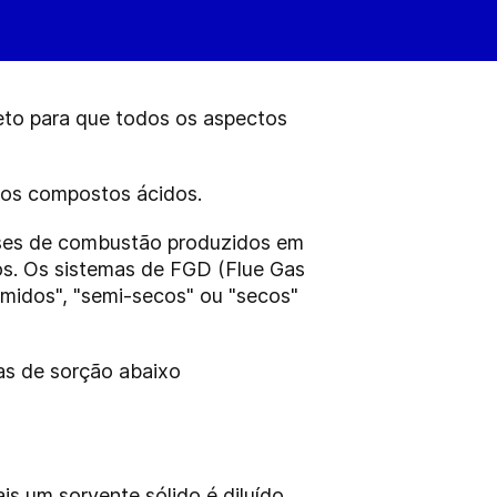
eto para que todos os aspectos
ros compostos ácidos.
ases de combustão produzidos em
ios. Os sistemas de FGD (Flue Gas
midos", "semi-secos" ou "secos"
as de sorção abaixo
s um sorvente sólido é diluído