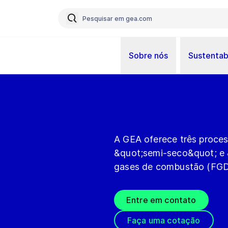
Sobre nós
Sustentab
A GEA oferece três proce
&quot;semi-seco&quot; e 
gases de combustão (FGD)
Entre em contato
Faça uma cotação