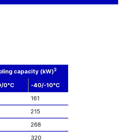
3
ling capacity (kW)
0/0°C
-40/-10°C
161
215
268
9
320