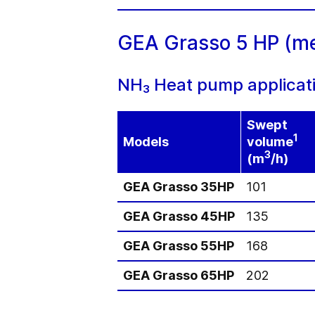
GEA Grasso 5 HP (met
NH₃ Heat pump applicati
Swept
1
Models
volume
3
(m
/h)
GEA Grasso 35HP
101
GEA Grasso 45HP
135
GEA Grasso 55HP
168
GEA Grasso 65HP
202