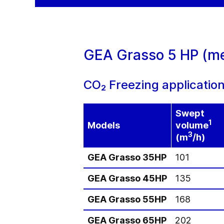
GEA Grasso 5 HP (met
CO₂ Freezing application
Swept
1
Models
volume
3
(m
/h)
GEA Grasso 35HP
101
GEA Grasso 45HP
135
GEA Grasso 55HP
168
GEA Grasso 65HP
202