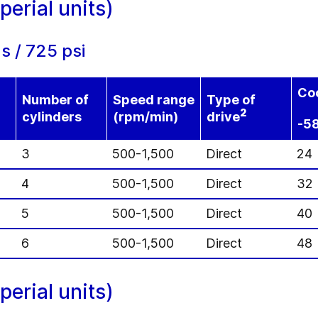
erial units)
s / 725 psi
Coo
Number of
Speed range
Type of
2
cylinders
(rpm/min)
drive
-5
3
500-1,500
Direct
24
4
500-1,500
Direct
32
5
500-1,500
Direct
40
6
500-1,500
Direct
48
erial units)