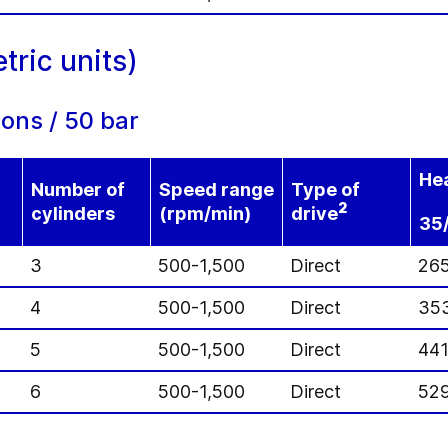
ric units)
ons / 50 bar
Hea
Number of
Speed range
Type of
2
cylinders
(rpm/min)
drive
35
3
500-1,500
Direct
26
4
500-1,500
Direct
35
5
500-1,500
Direct
44
6
500-1,500
Direct
52