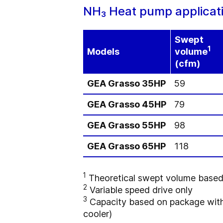
NH₃ Heat pump applicati
Swept
1
Models
volume
(cfm)
GEA Grasso 35HP
59
GEA Grasso 45HP
79
GEA Grasso 55HP
98
GEA Grasso 65HP
118
1
Theoretical swept volume based 
2
Variable speed drive only
3
Capacity based on package with 
cooler)