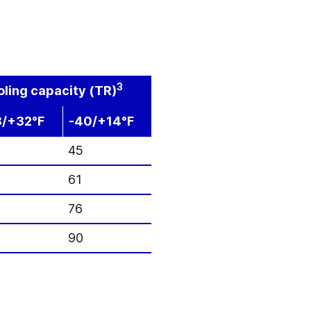
3
ling capacity (TR)
8/+32°F
-40/+14°F
45
61
76
90