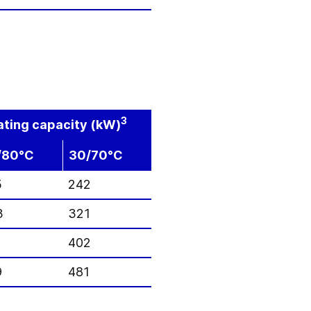
3
ting capacity (kW)
/80°C
30/70°C
5
242
3
321
1
402
9
481