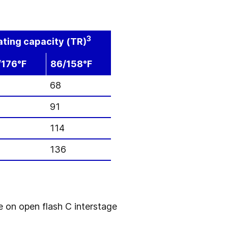
3
ting capacity (TR)
/176°F
86/158°F
68
0
91
5
114
0
136
 on open flash C interstage