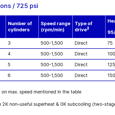
ons / 725 psi
Hea
Number of
Speed range
Type of
2
cylinders
(rpm/min)
drive
95
3
500-1,500
Direct
75
4
500-1,500
Direct
10
5
500-1,500
Direct
12
6
500-1,500
Direct
15
on max. speed mentioned in the table
2K non-useful superheat & 0K subcooling (two-stage