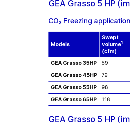
GEA Grasso 5 HP (imp
CO₂ Freezing application
Swept
1
Models
volume
(cfm)
GEA Grasso 35HP
59
GEA Grasso 45HP
79
GEA Grasso 55HP
98
GEA Grasso 65HP
118
GEA Grasso 5 HP (imp