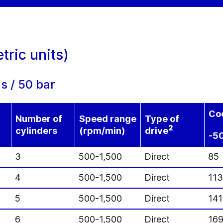
ric units)
s / 50 bar
Coo
Number of
Speed range
Type of
2
cylinders
(rpm/min)
drive
-5
3
500-1,500
Direct
85
4
500-1,500
Direct
113
5
500-1,500
Direct
141
6
500-1,500
Direct
16