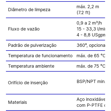
máx. 2,2 m
Diâmetro de limpeza
(7.2 ft)
0,9 a 2 m³/h
Fluxo de vazão
15 - 33,3 l/min
4 - 8,8 USgpm
Padrão de pulverização
360°, opcional 1
Temperatura de funcionamento
máx. de 65 °C (1
Temperatura ambiente
máx. de 75 °C (1
BSP/NPT min. Ø 
Orifício de inserção
Aço inoxidável 3
Materiais
com P-PTFE ou