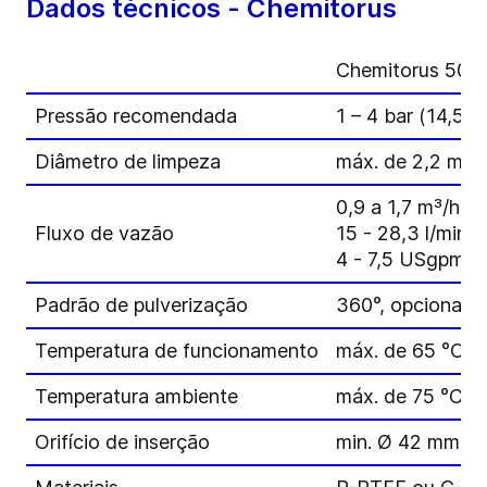
Dados técnicos - Chemitorus
Chemitorus 50
Pressão recomendada
1 – 4 bar (14,5 - 
Diâmetro de limpeza
máx. de 2,2 m (7
0,9 a 1,7 m³/h
Fluxo de vazão
15 - 28,3 l/min
4 - 7,5 USgpm
Padrão de pulverização
360°, opcional 1
Temperatura de funcionamento
máx. de 65 °C (1
Temperatura ambiente
máx. de 75 °C (1
Orifício de inserção
min. Ø 42 mm (1