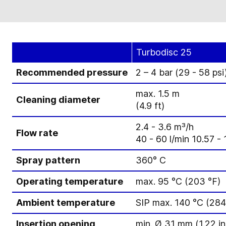
Turbodisc 25
Recommended pressure
2 – 4 bar (29 - 58 psi
max. 1.5 m
Cleaning diameter
(4.9 ft)
2.4 - 3.6 m³/h
Flow rate
40 - 60 l/min 10.57 
Spray pattern
360° C
Operating temperature
max. 95 °C (203 °F)
Ambient temperature
SIP max. 140 °C (284
Insertion opening
min. Ø 31 mm (1.22 in