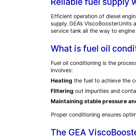
Reliable fuel supply
Efficient operation of diesel engi
supply. GEA’s ViscoBoosterUnits ar
service tank all the way to engine 
What is fuel oil condi
Fuel oil conditioning is the proce
involves:
Heating
the fuel to achieve the co
Filtering
out impurities and cont
Maintaining stable pressure a
Proper conditioning ensures opti
The GEA ViscoBooste