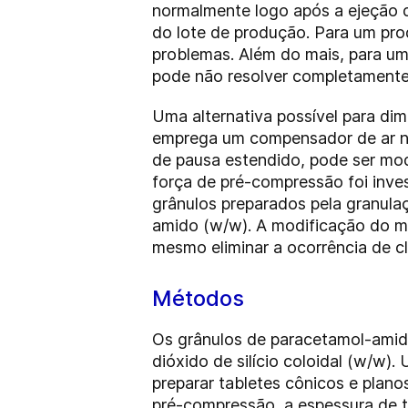
normalmente logo após a ejeção d
do lote de produção. Para um prod
problemas. Além do mais, para um 
pode não resolver completamente
Uma alternativa possível para dim
emprega um compensador de ar n
de pausa estendido, pode ser mod
força de pré-compressão foi inve
grânulos preparados pela granul
amido (w/w). A modificação do m
mesmo eliminar a ocorrência de c
Métodos
Os grânulos de paracetamol-amid
dióxido de silício coloidal (w/w
preparar tabletes cônicos e plano
pré-compressão, a espessura de t