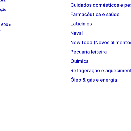
tes.
Cuidados domésticos e pe
ução
Farmacêutica e saúde
Laticínios
e 600 e
s
Naval
New food (Novos alimento
Pecuária leiteira
Química
Refrigeração e aquecimen
Óleo & gás e energia