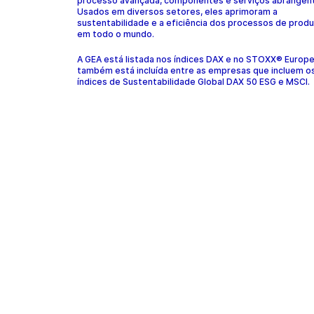
processo avançada, componentes e serviços abrangen
Usados em diversos setores, eles aprimoram a
sustentabilidade e a eficiência dos processos de prod
em todo o mundo.
A GEA está listada nos índices DAX e no STOXX® Europ
também está incluída entre as empresas que incluem o
índices de Sustentabilidade Global DAX 50 ESG e MSCI.