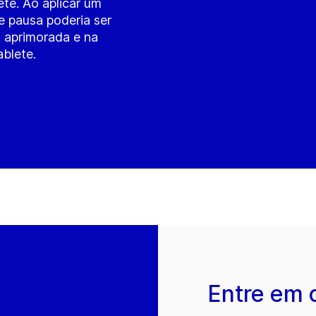
ete. Ao aplicar um
 pausa poderia ser
a aprimorada e na
ablete.
Entre em 