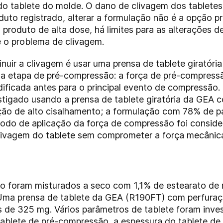
o tablete do molde. O dano de clivagem dos tabletes i
uto registrado, alterar a formulação não é a opção pr
produto de alta dose, há limites para as alterações de
 o problema de clivagem.
inuir a clivagem é usar uma prensa de tablete giratóri
a etapa de pré-compressão: a força de pré-compres
ificada antes para o principal evento de compressão
stigado usando a prensa de tablete giratória da GEA
ação de alto cisalhamento; a formulação com 78% de 
odo de aplicação da força de compressão foi consider
livagem do tablete sem comprometer a força mecânica
o foram misturados a seco com 1,1% de estearato de
). Uma prensa de tablete da GEA (R190FT) com perfura
s de 325 mg. Vários parâmetros de tablete foram inves
ablete de pré-compressão, a espessura do tablete de 