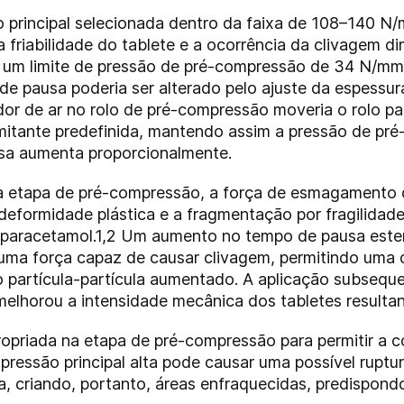
 principal selecionada dentro da faixa de 108–140 
 friabilidade do tablete e a ocorrência da clivagem 
 um limite de pressão de pré-compressão de 34 N/mm
de pausa poderia ser alterado pelo ajuste da espessu
or de ar no rolo de pré-compressão moveria o rolo par
imitante predefinida, mantendo assim a pressão de p
sa aumenta proporcionalmente.
 etapa de pré-compressão, a força de esmagamento 
 A deformidade plástica e a fragmentação por fragilida
paracetamol.1,2 Um aumento no tempo de pausa este
uma força capaz de causar clivagem, permitindo uma d
o partícula-partícula aumentado. A aplicação subseq
melhorou a intensidade mecânica dos tabletes resultan
opriada na etapa de pré-compressão para permitir a con
ressão principal alta pode causar uma possível ruptu
a, criando, portanto, áreas enfraquecidas, predispond