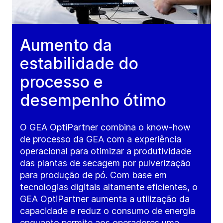
Aumento da
estabilidade do
processo e
desempenho ótimo
O GEA OptiPartner combina o know-how
de processo da GEA com a experiência
operacional para otimizar a produtividade
das plantas de secagem por pulverização
para produção de pó. Com base em
tecnologias digitais altamente eficientes, o
GEA OptiPartner aumenta a utilização da
capacidade e reduz o consumo de energia
enquanto permite aos operadores uma