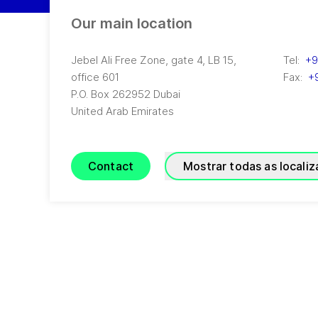
Our main location
Jebel Ali Free Zone, gate 4, LB 15,
Tel:
+9
office 601
Fax:
+
P.O. Box 262952
Dubai
United Arab Emirates
Contact
Mostrar todas as locali
GRADE Refrigeration
(
A joint venture of GEA and TIG
)