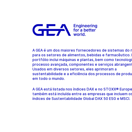
A GEA é um dos maiores fornecedores de sistemas do
para os setores de alimentos, bebidas e farmacêutico.
portfólio inclui máquinas e plantas, bem como tecnolog
processo avançada, componentes e serviços abrangen
Usados em diversos setores, eles aprimoram a
sustentabilidade e a eficiência dos processos de prod
em todo o mundo.
A GEA está listada nos índices DAX e no STOXX® Europ
também está incluída entre as empresas que incluem o
índices de Sustentabilidade Global DAX 50 ESG e MSCI.