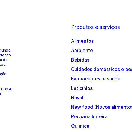
Produtos e serviços
Alimentos
Ambiente
 mundo
 Nosso
Bebidas
ia de
tes.
Cuidados domésticos e pe
ução
Farmacêutica e saúde
Laticínios
e 600 e
s
Naval
New food (Novos alimento
Pecuária leiteira
Química