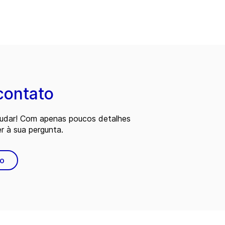
contato
judar! Com apenas poucos detalhes
 à sua pergunta.
to