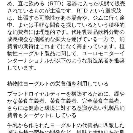
め、直に飲める（RTD）容器に入った状態で販売
されているものが主流です。RTD という選択肢
は、出張する可能性がある場合や、ジムに行く途
中、または手軽な間食を探しているという積極的
な消費者には理想的です。代用乳製品飲料分野の
成長機会な飛躍的な拡大を遂げている一方で、消
費者の期待はこれまでになく高まっています。植
物性ヨーグルト製品に関して、ユーロモニターイ
ンターナショナルが以下のような製造業者を推奨
しています。
植物性ヨーグルトの栄養価を利用している
ブランドロイヤルティーを構築するために、緩や
かな菜食主義者、菜食主義者、完全菜食主義者、
さらには健康と環境に対する意識が高い乳製品消
費者もターゲットにしている
牛乳から作られたヨーグルトの代替品に匹敵した
風味を持つ製品の開発など、風味と舌触りを改良