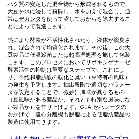
パク質の安定した混合物から形成されるもので、
大豆を水に浸して粉砕し、水を加えて混合し、通
常は
デカンタ
を使って濾しておからを除去するこ
とによって製造します。
熱により酵素が不活性化されたら、液体が脱臭さ
れ、混合されて
均質化
されます。その後、この大
豆製品に低温殺菌または超高温処理を施して包装
します。このプロセスにおいてリポキシゲナーゼ
酵素活性の抑制は重要なステップで、これによ
り、不飽和脂肪酸の酸化と臭い（豆特有の風味）
の発生を予防します。抽出段階で適切なパラメー
タを設定することで、微妙に風味が異なるもの
（豆風味がある製品か、それとも特別な風味はな
い製品か）を作り上げます。GEA セパレータの
おかげで、
遠心分離機
も脱脂による低脂肪製品の
製造に使用できます。