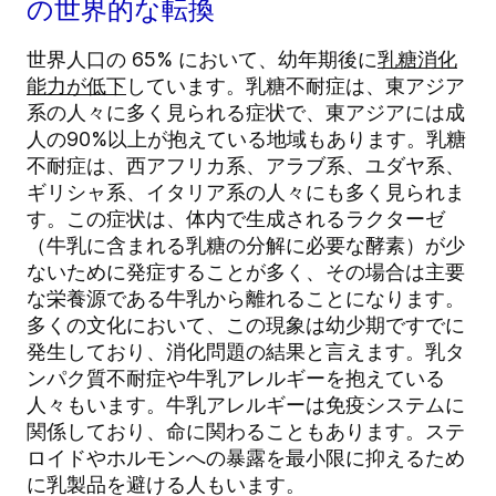
の世界的な転換
世界人口の 65% において、幼年期後に
乳糖消化
能力が低下
しています。乳糖不耐症は、東アジア
系の人々に多く見られる症状で、東アジアには成
人の90%以上が抱えている地域もあります。乳糖
不耐症は、西アフリカ系、アラブ系、ユダヤ系、
ギリシャ系、イタリア系の人々にも多く見られま
す。この症状は、体内で生成されるラクターゼ
（牛乳に含まれる乳糖の分解に必要な酵素）が少
ないために発症することが多く、その場合は主要
な栄養源である牛乳から離れることになります。
多くの文化において、この現象は幼少期ですでに
発生しており、消化問題の結果と言えます。乳タ
ンパク質不耐症や牛乳アレルギーを抱えている
人々もいます。牛乳アレルギーは免疫システムに
関係しており、命に関わることもあります。ステ
ロイドやホルモンへの暴露を最小限に抑えるため
に乳製品を避ける人もいます。