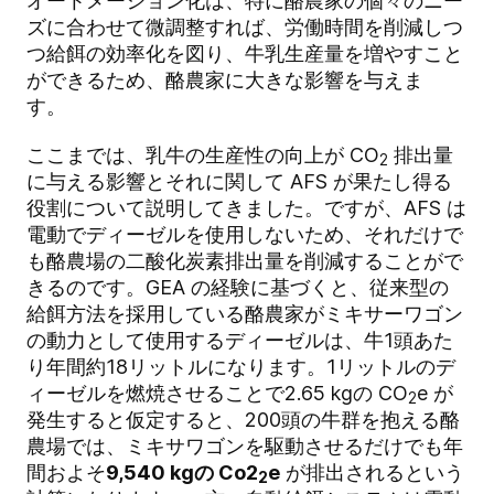
オートメーション化は、特に酪農家の個々のニー
ズに合わせて微調整すれば、労働時間を削減しつ
つ給餌の効率化を図り、牛乳生産量を増やすこと
ができるため、酪農家に大きな影響を与えま
す。
ここまでは、乳牛の生産性の向上が CO
排出量
2
に与える影響とそれに関して AFS が果たし得る
役割について説明してきました。ですが、AFS は
電動でディーゼルを使用しないため、それだけで
も酪農場の二酸化炭素排出量を削減することがで
きるのです。GEA の経験に基づくと、従来型の
給餌方法を採用している酪農家がミキサーワゴン
の動力として使用するディーゼルは、牛1頭あた
り年間約18リットルになります。1リットルのデ
ィーゼルを燃焼させることで2.65 kgの CO
e が
2
発生すると仮定すると、200頭の牛群を抱える酪
農場では、ミキサワゴンを駆動させるだけでも年
間およそ
9,540 kgの Co2
e
が排出されるという
2