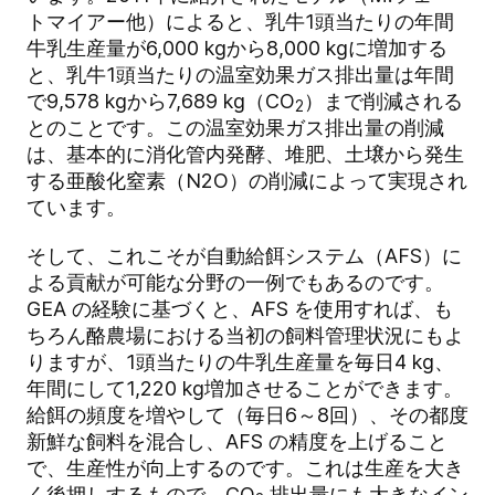
トマイアー他）によると、乳牛1頭当たりの年間
牛乳生産量が6,000 kgから8,000 kgに増加する
と、乳牛1頭当たりの温室効果ガス排出量は年間
で9,578 kgから7,689 kg（CO
）まで削減される
2
とのことです。この温室効果ガス排出量の削減
は、基本的に消化管内発酵、堆肥、土壌から発生
する亜酸化窒素（N2O）の削減によって実現され
ています。
そして、これこそが自動給餌システム（AFS）に
よる貢献が可能な分野の一例でもあるのです。
GEA の経験に基づくと、AFS を使用すれば、も
ちろん酪農場における当初の飼料管理状況にもよ
りますが、1頭当たりの牛乳生産量を毎日4 kg、
年間にして1,220 kg増加させることができます。
給餌の頻度を増やして（毎日6～8回）、その都度
新鮮な飼料を混合し、AFS の精度を上げること
で、生産性が向上するのです。これは生産を大き
く後押しするもので、CO
排出量にも大きなイン