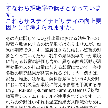
、
すなわち拒絶率の低さとなっていま
す。
これもサステイナビリティの向上要
因として考えられますか。
その点に関して CO
排出量における効率化への
2
影響を数値化するのは簡単ではありませんが、効
果は期待できます。酪農はさらに厳しい監視の対
象となっていくため、乳牛の給餌効率向上が環境
に与える影響の評価も含め、異なる酪農活動が温
室効果ガスの排出量に与える影響について、今後
多数の研究結果が発表されるでしょう。例えば、
家畜、堆肥、牧草地、飼料貯蔵庫という4大分野
において乳製品が環境に与える影響を予測する際
には、RuFaS（Ruminant Farm Systems/反芻動
物畜産システム）モデルが使用されています。こ
れらの分野はいずれも温室効果ガス削減のために
対策を講じる余地があるとされている分野です。