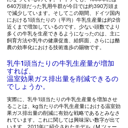
640万頭だった乳用牛群が今日では約390万頭ま
で減少しています。そしてこの期間、ドイツ国内
における1頭当たりの（平均）牛乳生産量は約2倍
近くまで増加しているのです。少ない頭数でより
多くの牛乳を生産できるようになったのは、主に
飼育方法や乳牛の健康促進、給餌面、さらには酪
農の効率化における技術進歩の賜物です。
乳牛1頭当たりの牛乳生産量が増加
すれば、
温室効果ガス排出量を削減できるの
でしょうか。
実際に、乳牛1頭当たりの牛乳生産量を増加させ
ることは、kg当たりの牛乳生産量における温室効
果ガス排出量の削減に有効な戦略であるとみなさ
れています。これに関しては興味深い数字が出て
います。2011年に紹介されたモデル（M.ツェー