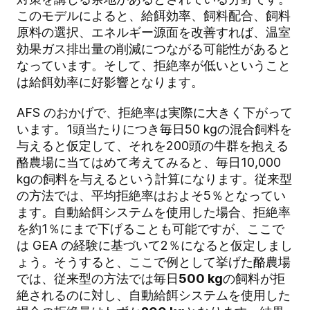
このモデルによると、給餌効率、飼料配合、飼料
原料の選択、エネルギー源面を改善すれば、温室
効果ガス排出量の削減につながる可能性があると
なっています。そして、拒絶率が低いということ
は給餌効率に好影響となります。
AFS のおかげで、拒絶率は実際に大きく下がって
います。1頭当たりにつき毎日50 kgの混合飼料を
与えると仮定して、それを200頭の牛群を抱える
酪農場に当てはめて考えてみると、毎日10,000
kgの飼料を与えるという計算になります。従来型
の方法では、平均拒絶率はおよそ5％となってい
ます。自動給餌システムを使用した場合、拒絶率
を約1％にまで下げることも可能ですが、ここで
は GEA の経験に基づいて2％になると仮定しまし
ょう。そうすると、ここで例として挙げた酪農場
では、従来型の方法では毎日
500 kg
の飼料が拒
絶されるのに対し、自動給餌システムを使用した