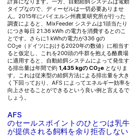
計算になります。一方、自動給餌システムは電動
タイプなので、ディーゼルは一切必要ありませ
ん。2015年にバイエルン州農業研究所が行った
調査によると、MixFeeder システムは1頭当たり
につき毎日 21.36 kWh の電力を消費するとのこ
とです。さらに1 kWhの電力が336 gの
CO
e（ドイツにおける2020年の数値）に相当す
2
ると仮定し、これを200頭の牛群を抱える酪農場
に適用すると、自動給餌システムによって発生す
る排出量は年間で約
1,435 kgの CO
e
となりま
2
す。これは従来型の給餌方法による排出量を大き
く下回っており、AFS によってエネルギー効率を
向上させることができるという良い例と言えるで
しょう。
AFS
のセールスポイントのひとつは乳牛
が提供される飼料を余り拒否しない