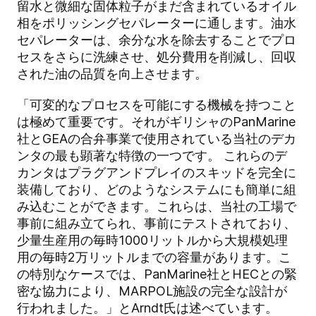
留水と微細な固体粒子がまだ含まれているオイル
相をポリッシングセパレーターに通します。油水
セパレーターは、余分な水を除去することでプロ
セスをさらに洗練させ、処分費用を削減し、回収
された油の品質を向上させます。
「可変的なプロセスを可能にする機械を持つこと
は極めて重要です。それがギリシャのPanMarine
社とGEAの合弁事業で使用されている当社のデカ
ンタの最も顕著な特徴の一つです。 これらのデ
カンタはプラグアンドプレイのスキッドを完全に
装備しており、どのようなシステムにも簡単に組
み込むことができます。これらは、当社の工場で
事前に組み立てられ、事前にテストされており、
少量生産用の毎時1000リットルから大規模処理
用の毎時2万リットルまでの容量があります。こ
の特別なケースでは、PanMarine社とHECとの緊
密な協力により、MARPOL施設の完全な設計が
行われました。」とArndt氏は述べています。