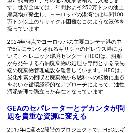
重い残留物）、その他の廃油を積んで入港しま
す。世界全体では、年間およそ250万トンの油上
廃棄物が発生し、ヨーロッパの港湾では年間100
万トン以上のリサイクル困難なこのような液体を
扱っています。
2024年時点でヨーロッパの主要コンテナ港の中
で5位にランクされるギリシャのピレウス港にお
いて、ヘレニック環境センター（HEC)は、船舶
から発生する石油廃棄物の処理を専門とする最先
端の廃棄物管理施設を運営しています。HECは、
炭化水素の回収と廃棄物から燃料への転換に重点
をおいた循環経済的なアプローチによって、油性
汚泥管理で際立った存在となっています。
GEAのセパレーターとデカンタが問
題を貴重な資源に変える
2015年に遡る2段階のプロジェクトで、HECはギ