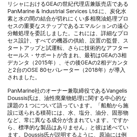
リシャにおけるGEAの世紀代理店兼販売店である
PanMarine & Industrial Services Ltd.に、炭化水
素と水の間の結合が切れにくい多相廃油処理プロ
セスの重要なステップであるエマルションの遠心
分離処理を委託しました。これには、詳細なプロ
セス設計、すべての機器の供給、設置の監督、ス
タートアップと試運転、さらに技術的なアフター
セールス・サポートが含まれ、最初はGEAの3相
デカンタ（2015年）、その後GEAの2相デカンタ
と2台のOSE 80セパレーター（2018年）が導入
されました。
PanMarine社のオーナー兼取締役であるVangelis
Doussis氏は、油性廃棄物処理に関する中心的な
課題の１つについて語っています。「船舶から施
設に送られる積荷には、水、塩分、油分、固形物
など、常に異なる成分が含まれています。ですか
ら、標準的な製品はありません」と彼は述べてい
ます。Doussis氏が説明するように、原油には例