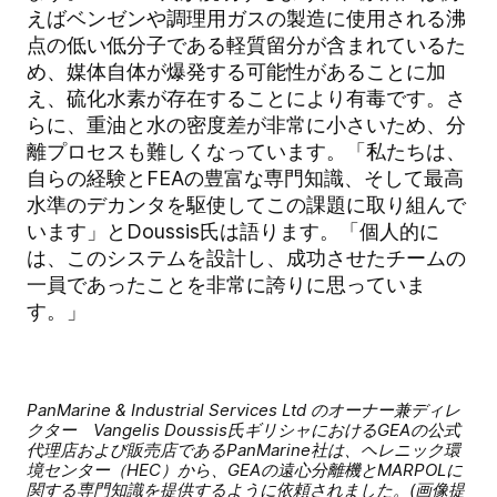
えばベンゼンや調理用ガスの製造に使用される沸
点の低い低分子である軽質留分が含まれているた
め、媒体自体が爆発する可能性があることに加
え、硫化水素が存在することにより有毒です。さ
らに、重油と水の密度差が非常に小さいため、分
離プロセスも難しくなっています。「私たちは、
自らの経験とFEAの豊富な専門知識、そして最高
水準のデカンタを駆使してこの課題に取り組んで
います」とDoussis氏は語ります。「個人的に
は、このシステムを設計し、成功させたチームの
一員であったことを非常に誇りに思っていま
す。」
PanMarine & Industrial Services Ltd のオーナー兼ディレ
クター Vangelis Doussis氏ギリシャにおけるGEAの公式
代理店および販売店であるPanMarine社は、ヘレニック環
境センター（HEC）から、GEAの遠心分離機とMARPOLに
関する専門知識を提供するように依頼されました。(画像提