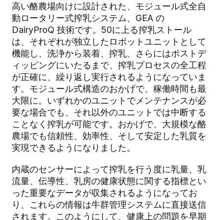
高い酪農場向けに設計された、モジュール式全自
動ロータリー式搾乳システム、GEA の
DairyProQ 技術です。50に上る搾乳ストール
は、それぞれが独立したロボットユニットとして
機能し、洗浄から装着、搾乳、さらにはポストデ
ィッピングにいたるまで、搾乳プロセスの全工程
が正確に、繰り返し実行されるようになっていま
す。モジュール式構造のおかげで、稼働時間も最
大限に。いずれかのユニットでメンテナンスが必
要な場合でも、それ以外のユニットでは中断する
ことなく搾乳が可能です。おかげで、大規模な酪
農場でも信頼性、効率性、そして安定した乳質を
実現できるようになりました。
内蔵のセンサーによって搾乳を行う度に乳量、乳
流量、伝導性、乳房の健康状態に関する指標とい
った重要なデータが収集されるようになってお
り、これらの情報は牛群管理システムに直接送信
されます。このようにして、健康上の問題を早期