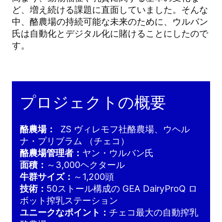
ど、増え続ける課題に直面していました。そんな
中、酪農場の持続可能な未来のために、ウルバン
氏は自動化とデジタル化に賭けることにしたので
す。
プロジェクトの概要
酪農場：
ZS ヴィレモフ社酪農場、ウヘル
ナ・プリブラム
（チェコ）
酪農場管理者：
ヤン・ウルバン氏
面積：
～3,000ヘクタール
牛群サイズ：
～1,200頭
技術：
50ストール構成の GEA DairyProQ ロ
ボット搾乳ステーション
ユニークなポイント：
チェコ最大の自動搾乳