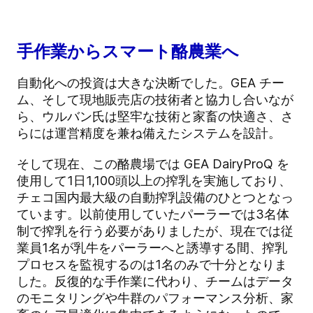
手作業からスマート酪農業へ
自動化への投資は大きな決断でした。GEA チー
ム、そして現地販売店の技術者と協力し合いなが
ら、ウルバン氏は堅牢な技術と家畜の快適さ、さ
らには運営精度を兼ね備えたシステムを設計。
そして現在、この酪農場では GEA DairyProQ を
使用して1日1,100頭以上の搾乳を実施しており、
チェコ国内最大級の自動搾乳設備のひとつとなっ
ています。以前使用していたパーラーでは3名体
制で搾乳を行う必要がありましたが、現在では従
業員1名が乳牛をパーラーへと誘導する間、搾乳
プロセスを監視するのは1名のみで十分となりま
した。反復的な手作業に代わり、チームはデータ
のモニタリングや牛群のパフォーマンス分析、家