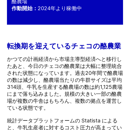
酪農場
作動開始：
2024年より稼働中
転換期を迎えているチェコの酪農業
かつての計画経済から市場主導型経済へと移行し
たあと、今日のチェコの酪農業は大幅に整理統合
された状態になっています。過去20年間で酪農場
の数は減少し、酪農場当たりの牛群サイズは平均
314頭、牛乳を生産する酪農場の数は約1,125農場
にまで落ち込みました。規模の大きい一部の酪農
場が複数の牛舎はもちろん、複数の拠点を運営し
ている状態です。
統計データプラットフォームの Statista による
と、牛乳生産者に対するコスト圧力が高まってい