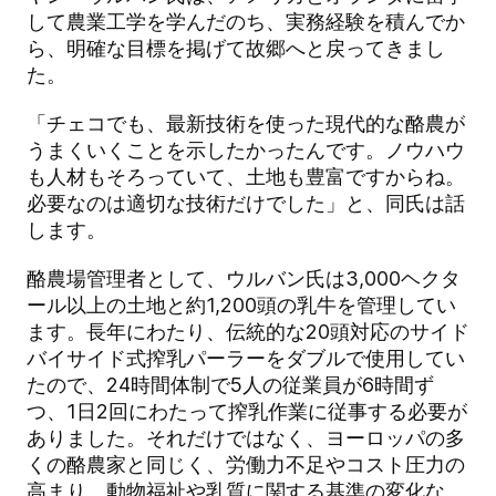
して農業工学を学んだのち、実務経験を積んでか
ら、明確な目標を掲げて故郷へと戻ってきまし
た。
「チェコでも、最新技術を使った現代的な酪農が
うまくいくことを示したかったんです。ノウハウ
も人材もそろっていて、土地も豊富ですからね。
必要なのは適切な技術だけでした」と、同氏は話
します。
酪農場管理者として、ウルバン氏は3,000ヘクタ
ール以上の土地と約1,200頭の乳牛を管理してい
ます。長年にわたり、伝統的な20頭対応のサイド
バイサイド式搾乳パーラーをダブルで使用してい
たので、24時間体制で5人の従業員が6時間ず
つ、1日2回にわたって搾乳作業に従事する必要が
ありました。それだけではなく、ヨーロッパの多
くの酪農家と同じく、労働力不足やコスト圧力の
高まり、動物福祉や乳質に関する基準の変化な