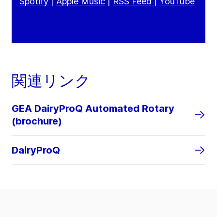
Spotify
|
Apple Music
|
RSS Feed
|
YouTube
関連リンク
GEA DairyProQ Automated Rotary
(brochure)
DairyProQ