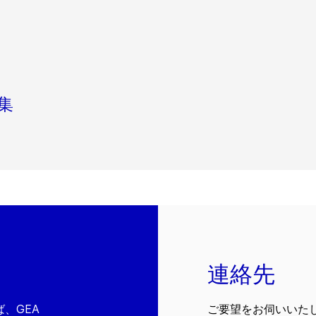
収集
連絡先
、GEA
ご要望をお伺いいた