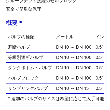
グルーブナット接続のセルフロック
安全で簡単な保守
概要 *
バルブの種類
メートル
インチ 
遮断バルブ
DN 10 ～ DN 100
0.5” – 
等級別遮断バルブ
DN 10 ～ DN 100
0.5” – 
タンクボトム・バルブ
DN 10 ～ DN 100
0.5” – 
バルブブロック
DN 10 ～ DN 100
0.5” – 
サンプリングバルブ
DN 10 ～ DN 15
0.5” – 
* 追加のバルブのサイズは希望に応じて入手可能で