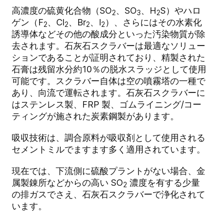
高濃度の硫黄化合物（SO
、SO
、H
S）やハロ
2
3
2
ゲン（F
、Cl
、Br
、I
）、さらにはその水素化
2
2
2
2
誘導体などその他の酸成分といった汚染物質が除
去されます。石灰石スクラバーは最適なソリュー
ションであることが証明されており、精製された
石膏は残留水分約10％の脱水スラッジとして使用
可能です。スクラバー自体は空の噴霧塔の一種で
あり、向流で運転されます。石灰石スクラバーに
はステンレス製、FRP 製、ゴムライニング/コー
ティングが施された炭素鋼製があります。
吸収技術は、調合原料が吸収剤として使用される
セメントミルでますます多く適用されています。
現在では、下流側に硫酸プラントがない場合、金
属製錬所などからの高い SO
濃度を有する少量
2
の排ガスでさえ、石灰石スクラバーで浄化されて
います。