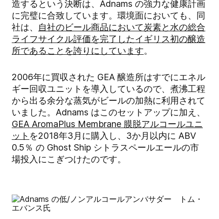
造するという決断は、Adnams の強力な健康計画
に完璧に合致しています。環境面においても、同
社は、
自社のビール商品において炭素と水の総合
ライフサイクル評価を完了したイギリス初の醸造
所であることを誇りにしています
。
2006年に買収された GEA 醸造所はすでにエネル
ギー回収ユニットを導入しているので、
煮沸工程
から出る余分な蒸気がビールの加熱に利用されて
いました
。Adnams はこのセットアップに加え、
GEA AromaPlus Membrane 膜脱アルコールユニ
ット
を2018年3月に購入し、3か月以内に ABV
0.5％ の Ghost Ship シトラスペールエールの市
場投入にこぎつけたのです。