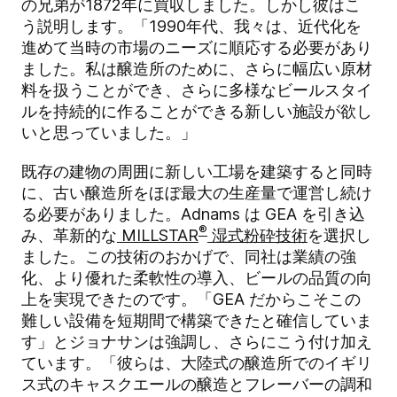
の兄弟が1872年に買収しました。しかし彼はこ
う説明します。「1990年代、我々は、近代化を
進めて当時の市場のニーズに順応する必要があり
ました。私は醸造所のために、さらに幅広い原材
料を扱うことができ、さらに多様なビールスタイ
ルを持続的に作ることができる新しい施設が欲し
いと思っていました。」
既存の建物の周囲に新しい工場を建築すると同時
に、古い醸造所をほぼ最大の生産量で運営し続け
る必要がありました。Adnams は GEA を
引き込
®
み
、
革新的な
MILLSTAR
湿式粉砕技術
を選択し
ました。この技術のおかげで、同社は業績の強
化、より優れた柔軟性の導入、ビールの品質の向
上を実現できたのです。
「GEA だからこそこの
難しい設備を短期間で構築できたと確信していま
す」
とジョナサンは強調し
、さらにこう付け加え
ています。「
彼らは、大陸式の醸造所でのイギリ
ス式のキャスクエールの醸造とフレーバーの調和