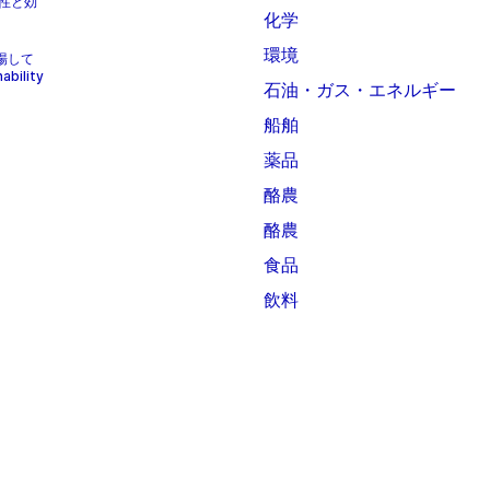
性と効
化学
環境
上場して
bility
石油・ガス・エネルギー
船舶
薬品
酪農
酪農
食品
飲料