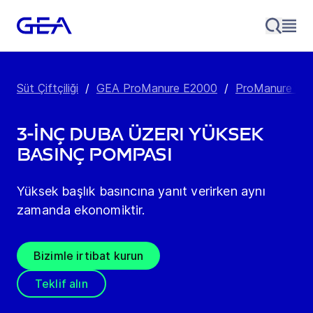
Süt Çiftçiliği
/
GEA ProManure E2000
/
ProManure E2200
3-İnç Duba Üzeri Yüksek
Basınç Pompası
Yüksek başlık basıncına yanıt verirken aynı
zamanda ekonomiktir.
Bizimle irtibat kurun
Teklif alın