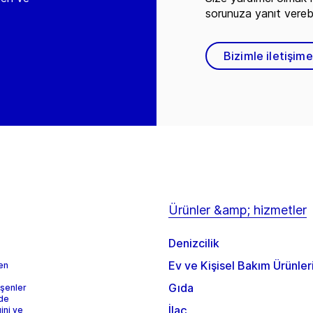
sorunuza yanıt vereb
Bizimle iletişim
Ürünler &amp; hizmetler
Denizcilik
Ev ve Kişisel Bakım Ürünler
 en
Gıda
eşenler
rde
İlaç
ini ve