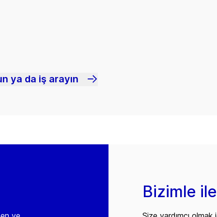
n ya da iş arayın
Bizimle il
den ve
Size yardımcı olmak i