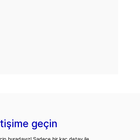
etişime geçin
çin buradayız! Sadece bir kaç detay ile